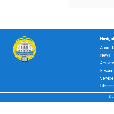
Naviga
About li
News
Activity
Resour
Service
Libraria
© 2