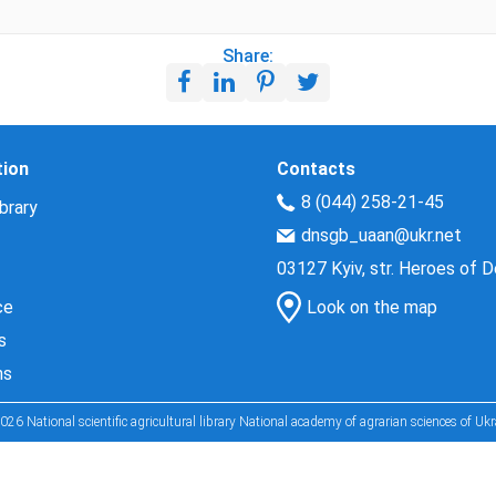
Share:
tion
Contacts
8 (044) 258-21-45
brary
dnsgb_uaan@ukr.net
03127 Kyiv, str. Heroes of 
ce
Look on the map
s
ns
026 National scientific agricultural library National academy of agrarian sciences of Ukr