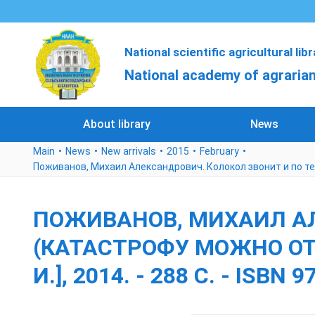
National scientific agricultural lib
National academy of agrarian
About library
News
Main
News
New arrivals
2015
February
Поживанов, Михаил Александрович. Колокол звонит и по тебе (
ПОЖИВАНОВ, МИХАИЛ АЛ
(КАТАСТРОФУ МОЖНО ОТМЕ
И.], 2014. - 288 С. - ISBN