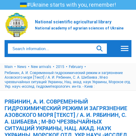
#Ukraine starts with you, remember!
National scientific agricultural library
National academy of agrarian sciences of Ukraine
Main
News
New arrivals
2015
February
Рябинин, А. И. Современный гидрохимический режим и загрязнение
Азовского моря [Текст] / А. И. Рябинин, С. А. Шибаева ; М-во
чрезвычайных ситуаций Украины, Нац. акад. наук Украины, Морское отд.
Укр. науч.-исслед. гидрометеорологич. ин-та. - Киев :
РЯБИНИН, А. И. СОВРЕМЕННЫЙ
ГИДРОХИМИЧЕСКИЙ РЕЖИМ И ЗАГРЯЗНЕНИЕ
АЗОВСКОГО МОРЯ [ТЕКСТ] / А. И. РЯБИНИН, С.
А. ШИБАЕВА ; М-ВО ЧРЕЗВЫЧАЙНЫХ
СИТУАЦИЙ УКРАИНЫ, НАЦ. АКАД. НАУК
УКРАИНЫ, МОРСКОЕ ОТД. УКР. НАУЧ.-ИССЛЕД.