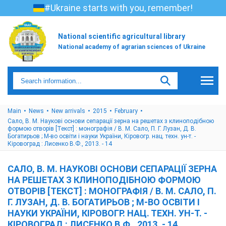
#Ukraine starts with you, remember!
National scientific agricultural library
National academy of agrarian sciences of Ukraine
Main
News
New arrivals
2015
February
Сало, В. М. Наукові основи сепарації зерна на решетах з клиноподібною
формою отворів [Текст] : монографія / В. М. Сало, П. Г. Лузан, Д. В.
Богатирьов ; М-во освіти і науки України, Кіровогр. нац. техн. ун-т. -
Кіровоград : Лисенко В.Ф., 2013. - 14
САЛО, В. М. НАУКОВІ ОСНОВИ СЕПАРАЦІЇ ЗЕРНА
НА РЕШЕТАХ З КЛИНОПОДІБНОЮ ФОРМОЮ
ОТВОРІВ [ТЕКСТ] : МОНОГРАФІЯ / В. М. САЛО, П.
Г. ЛУЗАН, Д. В. БОГАТИРЬОВ ; М-ВО ОСВІТИ І
НАУКИ УКРАЇНИ, КІРОВОГР. НАЦ. ТЕХН. УН-Т. -
КІРОВОГРАД : ЛИСЕНКО В.Ф., 2013. - 14