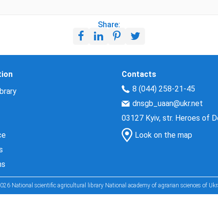
Share:
tion
Contacts
8 (044) 258-21-45
brary
dnsgb_uaan@ukr.net
03127 Kyiv, str. Heroes of 
ce
Look on the map
s
ns
026 National scientific agricultural library National academy of agrarian sciences of Ukr