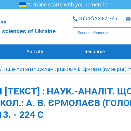
#Ukraine starts with you, remember!
8 (044) 258-21-45
rary
 sciences of Ukraine
Activity
Resource
ац. ін-т стратег. дослідж. ; редкол.: А. В. Єрмолаєв (голов. ред.) [та ін
[ТЕКСТ] : НАУК.-АНАЛІТ. ЩО
Л.: А. В. ЄРМОЛАЄВ (ГОЛОВ. Р
13. - 224 С