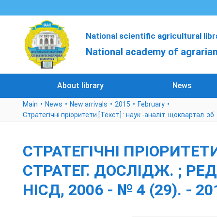
National scientific agricultural lib
National academy of agrarian
About library
News
Main
News
New arrivals
2015
February
Стратегічні пріоритети [Текст] : наук.-аналіт. щоквартал. зб. / Н
СТРАТЕГІЧНІ ПРІОРИТЕТИ 
СТРАТЕГ. ДОСЛІДЖ. ; РЕДКО
НІСД, 2006 - № 4 (29). - 20