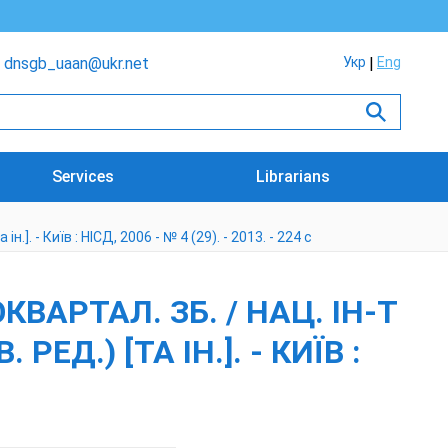
dnsgb_uaan@ukr.net
Укр
Eng
Services
Librarians
.]. - Київ : НІСД, 2006 - № 4 (29). - 2013. - 224 с
КВАРТАЛ. ЗБ. / НАЦ. ІН-Т
ЕД.) [ТА ІН.]. - КИЇВ :