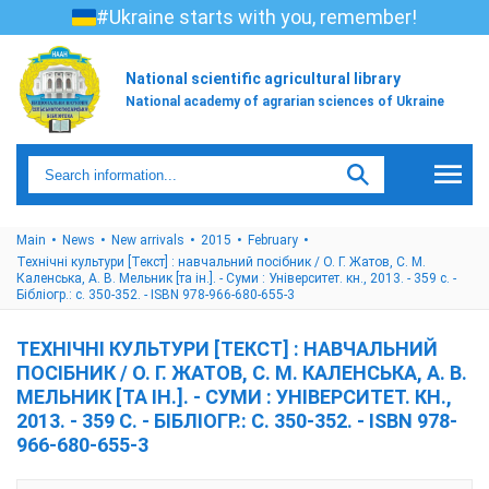
#Ukraine starts with you, remember!
National scientific agricultural library
National academy of agrarian sciences of Ukraine
Main
News
New arrivals
2015
February
Технічні культури [Текст] : навчальний посібник / О. Г. Жатов, С. М.
Каленська, А. В. Мельник [та ін.]. - Суми : Університет. кн., 2013. - 359 с. -
Бібліогр.: с. 350-352. - ISBN 978-966-680-655-3
ТЕХНІЧНІ КУЛЬТУРИ [ТЕКСТ] : НАВЧАЛЬНИЙ
ПОСІБНИК / О. Г. ЖАТОВ, С. М. КАЛЕНСЬКА, А. В.
МЕЛЬНИК [ТА ІН.]. - СУМИ : УНІВЕРСИТЕТ. КН.,
2013. - 359 С. - БІБЛІОГР.: С. 350-352. - ISBN 978-
966-680-655-3