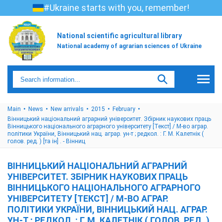
#Ukraine starts with you, remember!
National scientific agricultural library
National academy of agrarian sciences of Ukraine
Main
News
New arrivals
2015
February
Вінницький національний аграрний університет. Збірник наукових праць
Вінницького національного аграрного університету [Текст] / М-во аграр.
політики України, Вінницький нац. аграр. ун-т ; редкол. : Г. М. Калетнік (
голов. ред. ) [та ін] . - Вінниц
ВІННИЦЬКИЙ НАЦІОНАЛЬНИЙ АГРАРНИЙ
УНІВЕРСИТЕТ. ЗБІРНИК НАУКОВИХ ПРАЦЬ
ВІННИЦЬКОГО НАЦІОНАЛЬНОГО АГРАРНОГО
УНІВЕРСИТЕТУ [ТЕКСТ] / М-ВО АГРАР.
ПОЛІТИКИ УКРАЇНИ, ВІННИЦЬКИЙ НАЦ. АГРАР.
УН-Т ; РЕДКОЛ. : Г. М. КАЛЕТНІК ( ГОЛОВ. РЕД. )