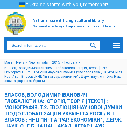
#Ukraine starts with you, remember!
National scientific agricultural library
National academy of agrarian sciences of Ukraine
Main
News
New arrivals
2015
February
Власов, Володимир Іванович. Глобалістика: історія, теорія [Текст] :
монографія. Т.2. Еволюція наукової думки щодо глобалізації в Україні та
Росії / В. І. Власов ; ННЦ "Ін-т аграр. економіки" , Держ. наук. с.-г. б-ка Нац.
акад. аграр. наук України.
ВЛАСОВ, ВОЛОДИМИР ІВАНОВИЧ.
ГЛОБАЛІСТИКА: ІСТОРІЯ, ТЕОРІЯ [ТЕКСТ] :
МОНОГРАФІЯ. Т.2. ЕВОЛЮЦІЯ НАУКОВОЇ ДУМКИ
ЩОДО ГЛОБАЛІЗАЦІЇ В УКРАЇНІ ТА РОСІЇ / В. І.
ВЛАСОВ ; ННЦ "ІН-Т АГРАР. ЕКОНОМІКИ" , ДЕРЖ.
НАУК. С.-Г. Б-КА НАЦ. АКАД. АГРАР. НАУК