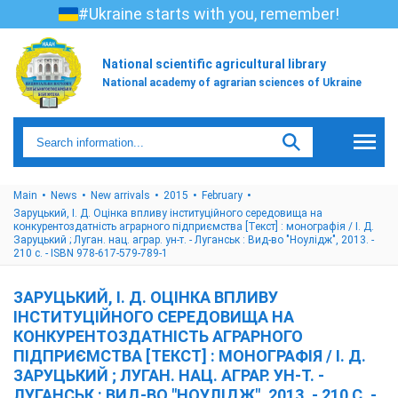
#Ukraine starts with you, remember!
National scientific agricultural library
National academy of agrarian sciences of Ukraine
Main
News
New arrivals
2015
February
Заруцький, І. Д. Оцінка впливу інституційного середовища на
конкурентоздатність аграрного підприємства [Текст] : монографія / І. Д.
Заруцький ; Луган. нац. аграр. ун-т. - Луганськ : Вид-во "Ноулідж", 2013. -
210 с. - ISBN 978-617-579-789-1
ЗАРУЦЬКИЙ, І. Д. ОЦІНКА ВПЛИВУ
ІНСТИТУЦІЙНОГО СЕРЕДОВИЩА НА
КОНКУРЕНТОЗДАТНІСТЬ АГРАРНОГО
ПІДПРИЄМСТВА [ТЕКСТ] : МОНОГРАФІЯ / І. Д.
ЗАРУЦЬКИЙ ; ЛУГАН. НАЦ. АГРАР. УН-Т. -
ЛУГАНСЬК : ВИД-ВО "НОУЛІДЖ", 2013. - 210 С. -