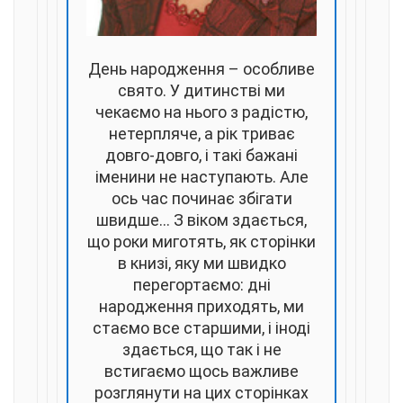
День народження – особливе
свято. У дитинстві ми
чекаємо на нього з радістю,
нетерпляче, а рік триває
довго-довго, і такі бажані
іменини не наступають. Але
ось час починає збігати
швидше... З віком здається,
що роки миготять, як сторінки
в книзі, яку ми швидко
перегортаємо: дні
народження приходять, ми
стаємо все старшими, і іноді
здається, що так і не
встигаємо щось важливе
розглянути на цих сторінках