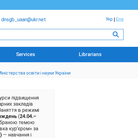
dnsgb_uaan@ukr.net
Укр
Eng
Services
Librarians
іністерства освіти і науки України
курси підвищення
арних закладів
Заняття в режимі
иждень
(
24.04.–
 обраною темою
вка кур’єром» за
)
— навчання і