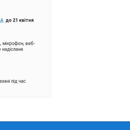
JA
до
21 квітня
, мікрофон, веб-
е надіслане
зані під час