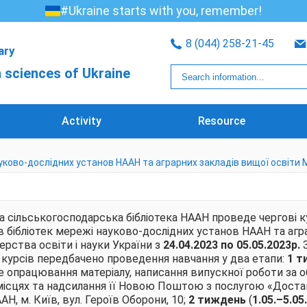
#Ukraine starts with you, remember!
8 (044) 258-21-45
rary
 sciences of Ukraine
Activity
Resource
уково-дослідних установ НААН та аграрних закладів вищої освіти М
а сільськогосподарська бібліотека НААН проведе чергові 
ів бібліотек мережі науково-дослідних установ НААН та агр
ерства освіти і науки України з
24
.
04
.2023 по 05.05.2023р.
курсів передбачено проведення навчання у два етапи:
1 т
е опрацювання матеріалу, написання випускної роботи за
а місцях та надсилання її Новою Поштою з послугою «Доста
, м. Київ, вул. Героїв Оборони, 10;
2 тиждень
(
1.05.–5.05.