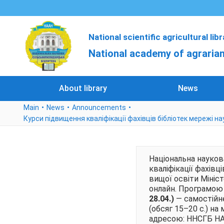
National scientific agricultural lib
National academy of agrarian
About library
News
Main
News
Announcements
Курси підвищення кваліфікації фахівців бібліотек мережі на
Національна науков
кваліфікації фахівц
вищої освіти Мініст
онлайн. Програмою 
28.04.)
— самостійн
(обсяг 15–20 с.) н
адресою: ННСГБ НААН