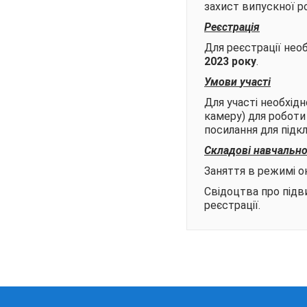
захист випускної р
Реєстрація
Для реєстрації нео
202
3
року
.
Умови
участі
Для участі необхід
камеру) для роботи 
посилання для підк
Складові навчально
Заняття в режимі он
Свідоцтва про підви
реєстрації.