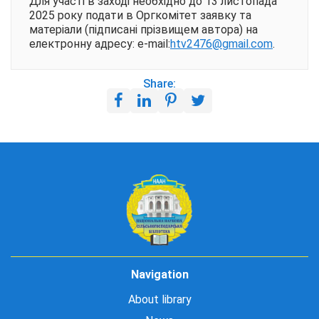
Для участі в заході необхідно до 13 листопада
2025 року подати в Оргкомітет заявку та
матеріали (підписані прізвищем автора) на
електронну адресу: e-mаil:
htv2476@gmail.com
.
Share:
Navigation
About library