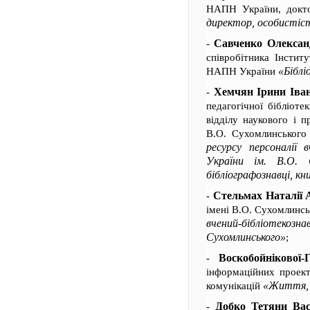
НАПН України, докто
директор, особистіс
Савченко Олексан
-
співробітника Інстит
«Біблі
НАПН України
Хемчян Ірини Іва
-
педагогічної бібліот
відділу наукового і п
В.О. Сухомлинськог
ресурсу персоналії 
України ім. В.О. С
бібліографознавці, к
Стельмах Наталії 
-
імені В.О. Сухомлинс
вчений-бібліотекозна
Сухомлинського»
;
Воскобойнікової-
-
інформаційних проекті
«Життя, 
комунікацій
Добко Тетяни Вас
-