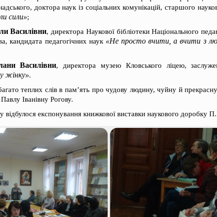
рнадського, доктора наук із соціальних комунікацій, старшого наук
ли сили»
;
ли Василівни
, директора Наукової бібліотеки Національного педа
«Не просто вчити, а вчити з лю
ва, кандидата педагогічних наук
лани Василівни
, директора музею Кловського ліцею, заслуже
у жінку»
.
багато теплих слів в пам’ять про чудову людину, чуйну й прекрасн
 Павлу Іванівну Рогову.
у відбулося експонування книжкової виставки наукового доробку П.І