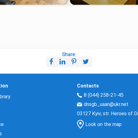
Share:
tion
Contacts
8 (044) 258-21-45
brary
dnsgb_uaan@ukr.net
03127 Kyiv, str. Heroes of 
ce
Look on the map
s