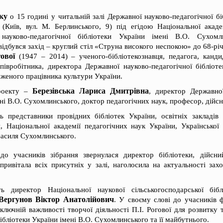
ку
о 15 годині у читальній залі Державної науково-педагогічної бі
(Київ, вул. М. Берлинського, 9) під егідою Національної акаде
науково-педагогічної бібліотеки України імені В.О. Сухомли
 відбувся захід – круглий стіл «Струна високого неспокою» до 68-р
ової
(1947 – 2014) – ученого-бібліотекознавця, педагога, канди
півробітника, директора Державної науково-педагогічної бібліоте
женого працівника культури України.
Березівська Лариса Дмитрівна
проекту –
, директор Державної
ені В.О. Сухомлинського, доктор педагогічних наук, професор, дій
ь представники провідних бібліотек України, освітніх закладів
, Національної академії педагогічних наук України, Української б
 Василя Сухомлинського.
до учасників зібрання звернулася директор бібліотеки, дійс
 привітала всіх присутніх у залі, наголосила на актуальності зах
ь директор Національної наукової сільськогосподарської бі
Вергунов Віктор Анатолійович
. У своєму слові до учасників 
ключній важливості творчої діяльності П.І. Рогової для розвитку
ібліотеки України імені В.О. Сухомлинського та її майбутнього.