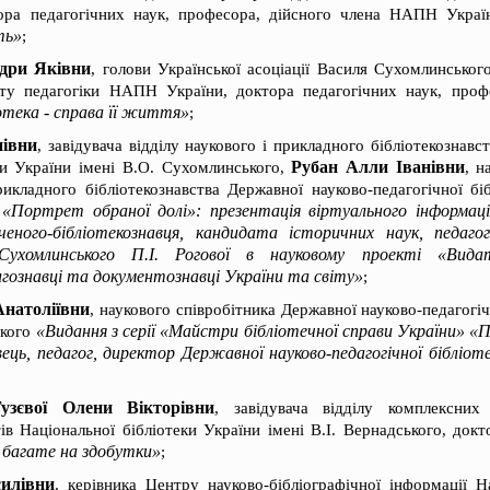
ра педагогічних наук, професора, дійсного члена НАПН Укра
ть»
;
дри Яківни
, голови Української асоціації Василя Сухомлинськог
уту педагогіки НАПН України, доктора педагогічних наук, проф
отека - справа її життя»
;
нівни
, завідувача відділу наукового і прикладного бібліотекознавс
Рубан Алли Іванівни
еки України імені В.О. Сухомлинського,
, н
рикладного бібліотекознавства Державної науково-педагогічної бі
«Портрет обраної долі»: презентація віртуального інформацій
о
вченого-бібліотекознавця, кандидата історичних наук, педа
ухомлинського П.І. Рогової в науковому проекті «Видатн
нигознавці та документознавці України та світу»
;
Анатоліївни
, наукового співробітника Державної науково-педагогіч
«Видання з серії «Майстри бібліотечної справи України» «Па
ького
вець, педагог, директор Державної науково-педагогічної бібліоте
Гузєвої Олени Вікторівни
, завідувача відділу комплексних
в Національної бібліотеки України імені В.І. Вернадського, докт
багате на здобутки»
;
илівни
, керівника Центру науково-бібліографічної інформації Н