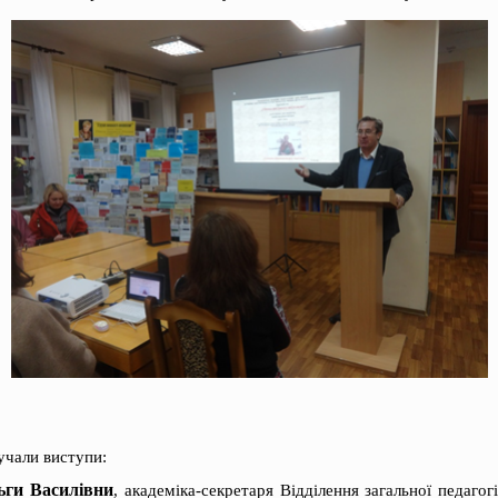
вучали виступи:
ьги Василівни
, академіка-секретаря Відділення загальної педагог