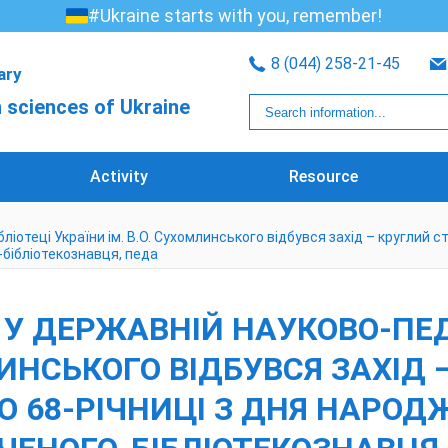
#Ukraine starts with you, remember!
8 (044) 258-21-45
rary
 sciences of Ukraine
Activity
Resource
ліотеці України ім. В.О. Сухомлинського відбувся захід – круглий с
-бібліотекознавця, педа
 У ДЕРЖАВНІЙ НАУКОВО-ПЕД
ЛИНСЬКОГО ВІДБУВСЯ ЗАХІД 
 68-РІЧНИЦІ З ДНЯ НАРОД