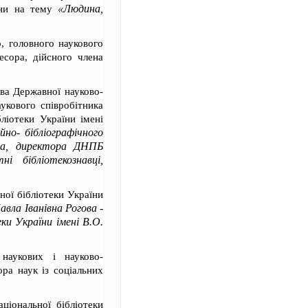
«Людина,
їни на тему
о, головного наукового
есора, дійсного члена
тва Державної науково-
аукового співробітника
бліотеки України імені
но- бібліографічного
гога, директора ДНПБ
і бібліотекознавці,
ної бібліотеки України
вла Іванівна Рогова -
ки України імені В.О.
 наукових і науково-
ора наук із соціальних
аціональної бібліотеки