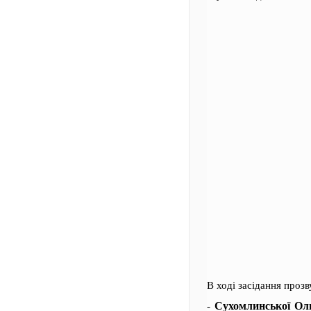
В ході засідання проз
Сухомлинської Ол
-