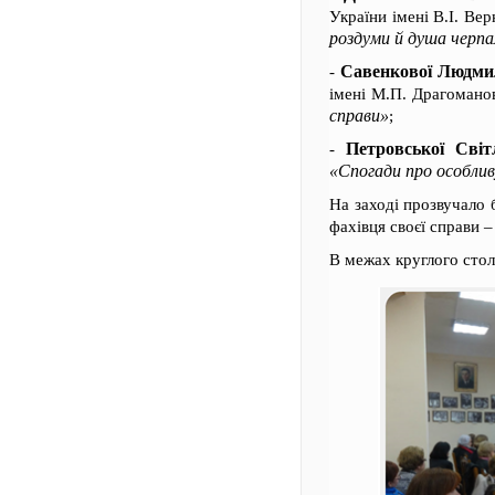
України імені В.І. Ве
роздуми й душа черпа
Савенкової Людми
-
імені М.П. Драгомано
справи»
;
Петровської Світ
-
«Спогади про особлив
На заході прозвучало 
фахівця своєї справи –
В межах круглого стол