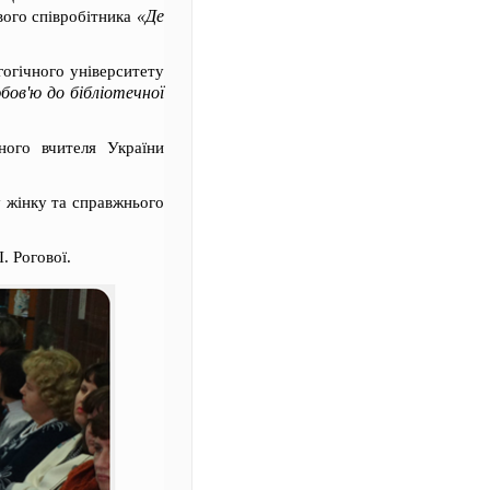
«Де
ового співробітника
гогічного університету
бов'ю до бібліотечної
ного вчителя України
у жінку та справжнього
. Рогової.