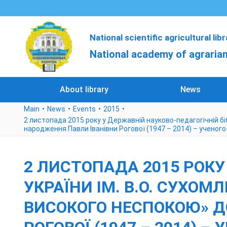
National scientific agricultural lib
National academy of agrarian
About library
News
Main
News
Events
2015
2 листопада 2015 року у Державній науково-педагогічній біб
народження Павли Іванівни Рогової (1947 – 2014) – ученого
2 ЛИСТОПАДА 2015 РОКУ
УКРАЇНИ ІМ. В.О. СУХОМ
ВИСОКОГО НЕСПОКОЮ» ДО