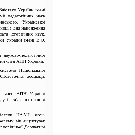
бліотеки України імені
мії педагогічних наук
нського, Української
ічниці з дня народження
дата історичних наук,
ки України імені В.О.
 науково-педагогічної
сний член АПН України.
 системи Національної
ібліотечної асоціації,
ний член АПН України
оду і побажала плідної
бліотеки НААН, член-
форуму він акцентував
 теперішньої Державної