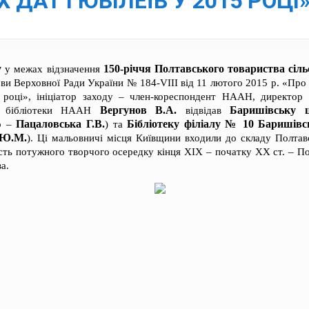
ДАТ І ЮВІЛЕЇВ У 2015 РОЦІ»
у
150-річчя Полтавського товариства сіль
у межах відзначення
ви Верховної Ради України № 184-VIII від 11 лютого 2015 р. «Про
 році», ініціатор заходу – член-кореспондент НААН, директор 
Вергунов В.А.
Баришівську ц
кої бібліотеки НААН
відвідав
Пацаловська Г.В.
Бібліотеку філіалу № 10 Баришів
р –
) та
 Ю.М.
). Ці мальовничі місця Київщини входили до складу Полтавс
сть потужного творчого осередку кінця ХІХ – початку ХХ ст. – По
а.