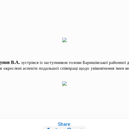
унов В.А.
зустрівся із заступником голови Баришівської районної д
 окреслені аспекти подальшої співпраці щодо увіковічення імен ви
Share: