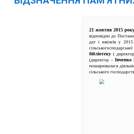
ВІДЗНАЧЕННЯ ПАМ’ЯТНИХ 
21 жовтня 2015 рок
відповідно до Постано
дат і ювілеїв у 2015
сільськогосподарсь
бібліотеку
( директо
Івченко
(директор –
поширювалася діяльні
сільського господарств