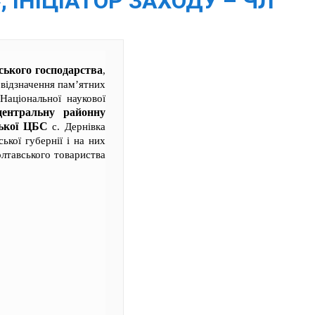
, ІНІЦІАТОР ЗАХОДУ – ЧЛ
ського господарства
,
 відзначення пам’ятних
Національної наукової
ентральну районну
ської ЦБС
с. Дернівка
ької губернії і на них
лтавського товариства