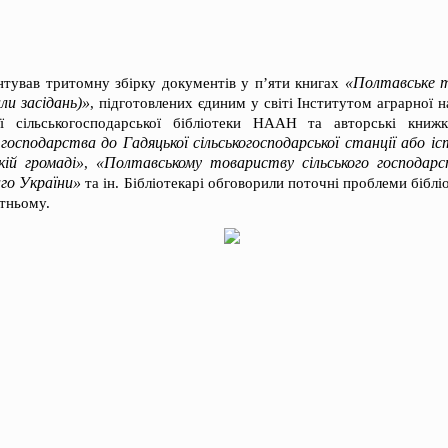
«Полтавське т
тував тритомну збірку документів у п’яти книгах
и засідань)»
, підготовлених єдиним у світі Інститутом аграрної н
ої сільськогосподарської бібліотеки НААН та авторські кни
 господарства до Гадяцької сільськогосподарської станції або іс
кій громаді»
«Полтавському товариству сільського господарст
,
аго України»
та ін. Бібліотекарі обговорили поточні проблеми біблі
утньому.