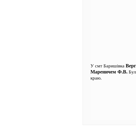
Верг
У смт Баришівка
Мареничем Ф.В.
Були
краю.