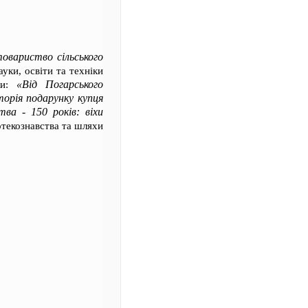
овариство сільського
ауки, освіти та техніки
«Від Погарського
жки:
торія подарунку купця
ва - 150 років: віхи
отекознавства та шляхи