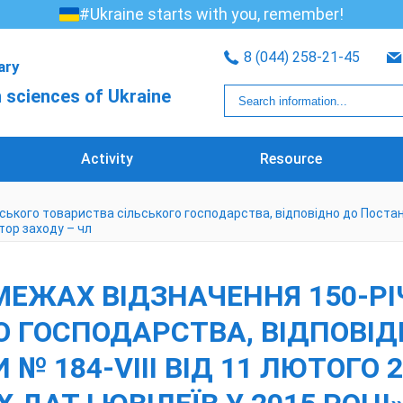
#Ukraine starts with you, remember!
8 (044) 258-21-45
rary
 sciences of Ukraine
Activity
Resource
ького товариства сільського господарства, відповідно до Постанов
атор заходу – чл
 МЕЖАХ ВІДЗНАЧЕННЯ 150-Р
О ГОСПОДАРСТВА, ВІДПОВІ
№ 184-VIII ВІД 11 ЛЮТОГО 2