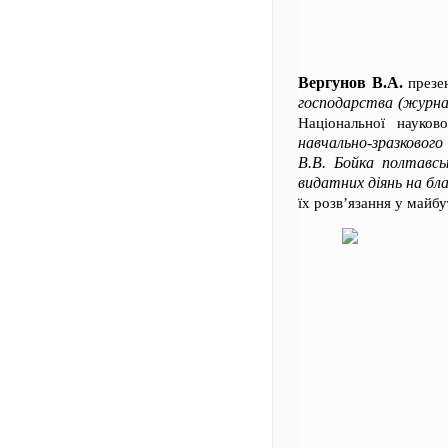
Вергунов В.А.
презен
господарства (журнал
Національної науков
навчально-зразкового
В.В. Бойка полтавсь
видатних діянь на бл
їх розв’язання у майб