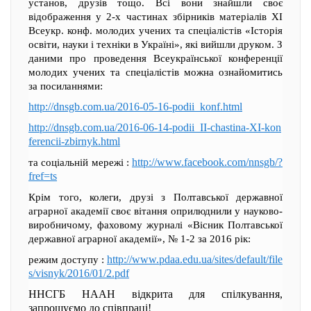
установ, друзів тощо. Всі вони знайшли своє
відображення у 2-х частинах збірників матеріалів ХІ
Всеукр. конф. молодих учених та спеціалістів «Історія
освіти, науки і техніки в Україні», які вийшли друком. З
даними про проведення Всеукраїнської конференції
молодих учених та спеціалістів можна ознайомитись
за посиланнями:
http://dnsgb.com.ua/2016-05-16-podii_konf.html
http://dnsgb.com.ua/2016-06-14-podii_II-chastina-XI-kon
ferencii-zbirnyk.html
http://www.facebook.com/nnsgb/?
та соціальній мережі :
fref=ts
Крім того, колеги, друзі з Полтавської державної
аграрної академії своє вітання оприлюднили у науково-
виробничому, фаховому журналі «Вісник Полтавської
державної аграрної академії», № 1-2 за 2016 рік:
http://www.pdaa.edu.ua/sites/default/file
режим доступу :
s/visnyk/2016/01/2.pdf
ННСГБ НААН відкрита для спілкування,
запрошуємо до співпраці!