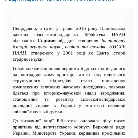
Нещодавно, а саме у травні 2016 року Національна
наукова сільськогосподарська бібліотека НААН
15-річчя
Інституту
відзначила
від дня створення
історії аграрної науки, освіти та техніки ННСГБ
НААН
, створеного у 2001 році як Центр історії
аграрної науки.
Головною метою появи першого й до сьогодні єдиного
на пострадянському просторі такого типу галузевого
структурного підрозділу стало проведення
комплексних галузевих наукових досліджень, зокрема
йдеться про історико-науковий аналіз зародження,
становлення та розвитку сільськогосподарської
дослідної справи в Україні у контексті еволюції
світової галузевої думки.
До визначної події Бібліотека одержала цілу низку
привітань від депутатського корпусу Верховної ради
України, Міністерств України, керівників профільних