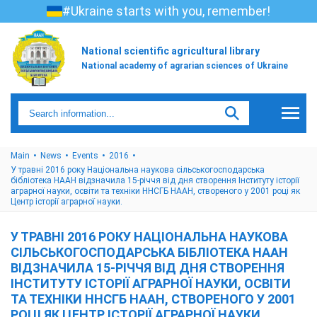
#Ukraine starts with you, remember!
National scientific agricultural library
National academy of agrarian sciences of Ukraine
Main
News
Events
2016
У травні 2016 року Національна наукова сільськогосподарська
бібліотека НААН відзначила 15-річчя від дня створення Інституту історії
аграрної науки, освіти та техніки ННСГБ НААН, створеного у 2001 році як
Центр історії аграрної науки.
У ТРАВНІ 2016 РОКУ НАЦІОНАЛЬНА НАУКОВА
СІЛЬСЬКОГОСПОДАРСЬКА БІБЛІОТЕКА НААН
ВІДЗНАЧИЛА 15-РІЧЧЯ ВІД ДНЯ СТВОРЕННЯ
ІНСТИТУТУ ІСТОРІЇ АГРАРНОЇ НАУКИ, ОСВІТИ
ТА ТЕХНІКИ ННСГБ НААН, СТВОРЕНОГО У 2001
РОЦІ ЯК ЦЕНТР ІСТОРІЇ АГРАРНОЇ НАУКИ.