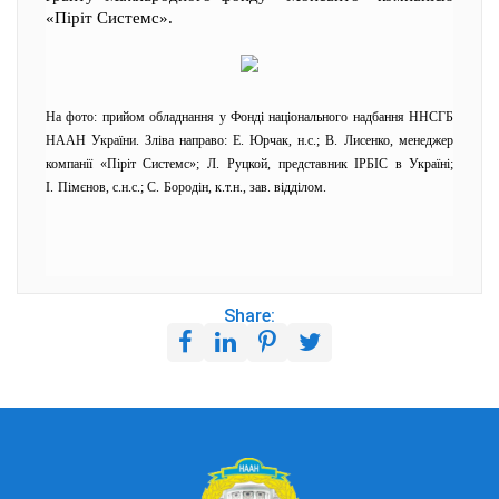
«Піріт Системс».
На фото: прийом обладнання у Фонді національного надбання ННСГБ
НААН України. Зліва направо: Е.
Юрчак, н.с.; В.
Лисенко, менеджер
компанії «Піріт Системс»; Л.
Руцкой, представник ІРБІС в Україні;
І.
Пімєнов, с.н.с.; С.
Бородін, к.т.н., зав. відділом.
Share: