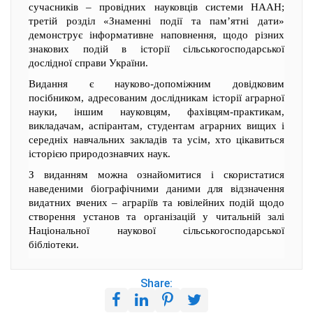
сучасників – провідних науковців системи НААН;
третій розділ «Знаменні події та пам’ятні дати»
демонструє інформативне наповнення, щодо різних
знакових подій в історії сільськогосподарської
дослідної справи України.
Видання є науково-допоміжним довідковим
посібником, адресованим дослідникам історії аграрної
науки, іншим науковцям, фахівцям-практикам,
викладачам, аспірантам, студентам аграрних вищих і
середніх навчальних закладів та усім, хто цікавиться
історією природознавчих наук.
З виданням можна ознайомитися і скористатися
наведеними біографічними даними для відзначення
видатних вчених – аграріїв та ювілейних подій щодо
створення установ та організацій у читальній залі
Національної наукової сільськогосподарської
бібліотеки.
Share: