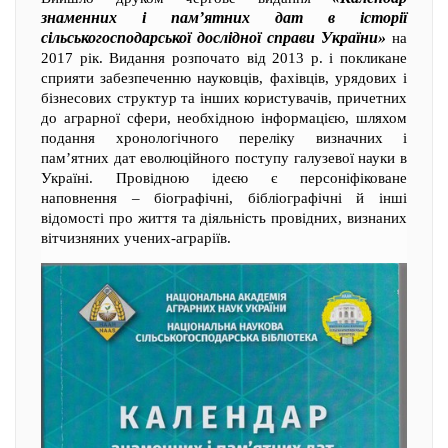
знаменних і пам’ятних дат в історії
сільськогосподарської дослідної справи України»
на
2017 рік. Видання розпочато від 2013 р. і покликане
сприяти забезпеченню науковців, фахівців, урядових і
бізнесових структур та інших користувачів, причетних
до аграрної сфери, необхідною інформацією, шляхом
подання хронологічного переліку визначних і
пам’ятних дат еволюційного поступу галузевої науки в
Україні. Провідною ідеєю є персоніфіковане
наповнення – біографічні, бібліографічні й інші
відомості про життя та діяльність провідних, визнаних
вітчизняних учених-аграріїв.