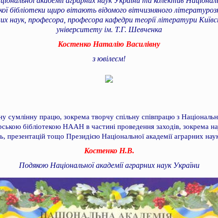
ціональної академії аграрних наук України та колектив Національ
ької бібліотеки щиро вітають відомого вітчизняного літературозн
их наук, професора, професора кафедри теорії літератури Київс
університету ім. Т.Г. Шевченка
Костенко Наталію Василівну
з ювілеєм!
чну сумлінну працю, зокрема творчу спільну співпрацю з Національ
рською бібліотекою НААН в частині проведення заходів, зокрема на
ь, презентацій тощо Президією Національної академії аграрних на
Костенко Н.В.
Подякою Національної академії аграрних наук України