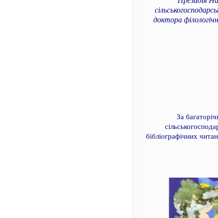
Президія На
сільськогосподарс
доктора філологічн
За багаторі
сільськогоспода
бібліографічних читан