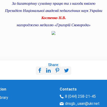
За багаторічну сумлінну працю та з нагоди ювілею
Президією Національної академії педагогічних наук України
Костенко Н.В.
нагороджено медаллю «Григорій Сковорода»
Share:
tion
Contacts
8 (044) 258-21-45
brary
dnsgb_uaan@ukr.net