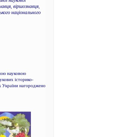
ної наукової
авця, віршознавця,
ького національного
ною науковою
укових історико-
ук України нагороджено