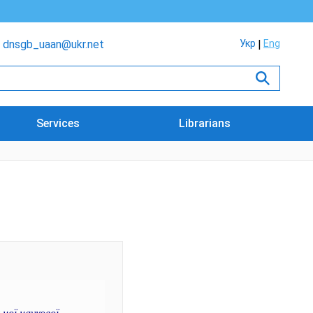
dnsgb_uaan@ukr.net
Укр
Eng
Services
Librarians