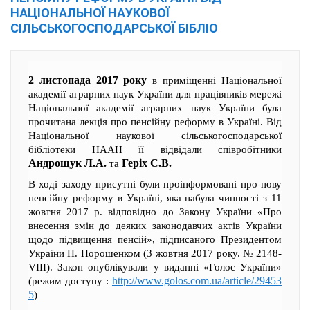
НАЦІОНАЛЬНОЇ НАУКОВОЇ
СІЛЬСЬКОГОСПОДАРСЬКОЇ БІБЛІО
2 листопада 2017 року
в приміщенні Національної
академії аграрних наук України для працівників мережі
Національної академії аграрних наук України була
прочитана лекція про пенсійну реформу в Україні. Від
Національної наукової сільськогосподарської
бібліотеки НААН її відвідали співробітники
Андрощук Л.А.
Геріх С.В.
та
В ході заходу присутні були проінформовані про нову
пенсійну реформу в Україні, яка набула чинності з 11
жовтня 2017 р. відповідно до Закону України «Про
внесення змін до деяких законодавчих актів України
щодо підвищення пенсій», підписаного Президентом
України П. Порошенком (3 жовтня 2017 року. № 2148-
VІІІ). Закон опублікували у виданні «Голос України»
http://www.golos.com.ua/article/29453
(режим доступу :
5
)