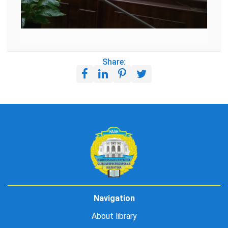
Share:
Navigation
About library