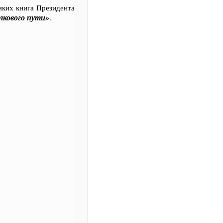
яких книга Президента
лкового пути»
.