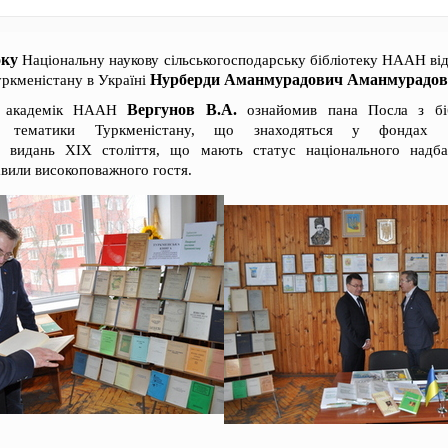
оку
Національну наукову сільськогосподарську бібліотеку НААН від
Нурберди Аманмурадович Аманмурадов
ркменістану в Україні
Вергунов В.А.
и, академік НААН
ознайомив пана Посла з біб
ької тематики Туркменістану, що знаходяться у фондах к
их видань ХІХ століття, що мають статус національного надба
кавили високоповажного гостя.