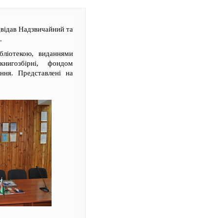
відав Надзвичайний та
.
ліотекою, виданнями
нигозбірні, фондом
ння. Представлені на