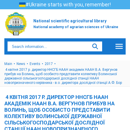
#Ukraine starts with you, remember!
National scientific agricultural library
National academy of agrarian sciences of Ukraine
Main
News
Events
2017
4 квітня 2017 р. директор ННСГБ НААН академік НААН В.А. Вергунов
прибув на Волинь, щоб особисто представити колективу Волинської
державної сільськогосподарської дослідної станції НААН
новопризначеного керівника - в.о. директора дослідної станції А.Ф. Бор
4 КВІТНЯ 2017 Р. ДИРЕКТОР ННСГБ НААН
АКАДЕМІК НААН В.А. ВЕРГУНОВ ПРИБУВ НА
ВОЛИНЬ, ЩОБ ОСОБИСТО ПРЕДСТАВИТИ
КОЛЕКТИВУ ВОЛИНСЬКОЇ ДЕРЖАВНОЇ
СІЛЬСЬКОГОСПОДАРСЬКОЇ ДОСЛІДНОЇ
СТАНЦІЇ НААН НОВОПРИЗНАЧЕНОГО