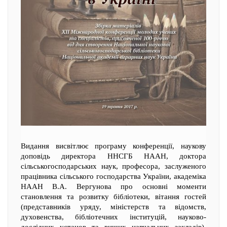
Видання висвітлює програму конференції, наукову
доповідь директора ННСГБ НААН, доктора
сільськогосподарських наук, професора, заслуженого
працівника сільського господарства України, академіка
НААН В.А. Вергунова про основні моменти
становлення та розвитку бібліотеки, вітання гостей
(представників уряду, міністерств та відомств,
духовенства, бібліотечних інституцій, науково-
дослідних установ та вищих навчальних закладів).