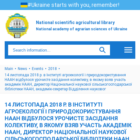
#Ukraine starts with you, remember!
National scientific agricultural library
National academy of agrarian sciences of Ukraine
Main
News
Events
2018
14 листопада 2018 р. в Інституті агроекології і природокористування
НААН відбулося урочисте засідання колективу, в якому взяв участь
академік НААН, директор Національної наукової сільськогосподарської
бібліотеки НААН, академік-секретар Відділення науковог
14 ЛИСТОПАДА 2018 Р. В ІНСТИТУТІ
АГРОЕКОЛОГІЇ І ПРИРОДОКОРИСТУВАННЯ
НААН ВІДБУЛОСЯ УРОЧИСТЕ ЗАСІДАННЯ
КОЛЕКТИВУ, В ЯКОМУ ВЗЯВ УЧАСТЬ АКАДЕМІК
НААН, ДИРЕКТОР НАЦІОНАЛЬНОЇ НАУКОВОЇ
СІЛЬСЬКОГОСПОДАРСЬКОЇ БІБЛІОТЕКИ НААН,