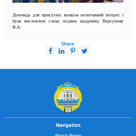
Доповідь для присутніх визвала позитивний інтерес і
були висловлені слова подяки академіку Вергунову
В.А.
Share:
Navigation
About library