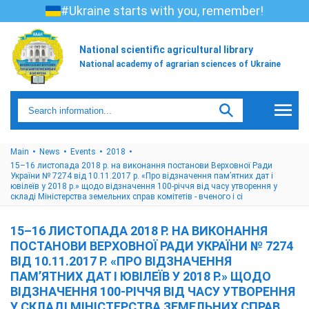
#Ukraine starts with you, remember!
National scientific agricultural library
National academy of agrarian sciences of Ukraine
Main
News
Events
2018
15–16 листопада 2018 р. на виконання постанови Верховної Ради
України № 7274 від 10.11.2017 р. «Про відзначення пам’ятних дат і
ювілеїв у 2018 р.» щодо відзначення 100-річчя від часу утворення у
складі Міністерства земельних справ комітетів - вченого і сі
15–16 ЛИСТОПАДА 2018 Р. НА ВИКОНАННЯ
ПОСТАНОВИ ВЕРХОВНОЇ РАДИ УКРАЇНИ № 7274
ВІД 10.11.2017 Р. «ПРО ВІДЗНАЧЕННЯ
ПАМ’ЯТНИХ ДАТ І ЮВІЛЕЇВ У 2018 Р.» ЩОДО
ВІДЗНАЧЕННЯ 100-РІЧЧЯ ВІД ЧАСУ УТВОРЕННЯ
У СКЛАДІ МІНІСТЕРСТВА ЗЕМЕЛЬНИХ СПРАВ