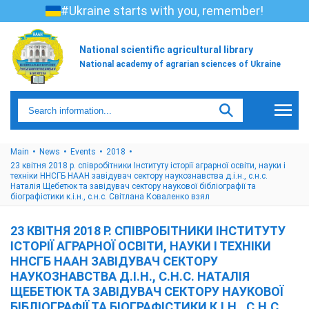
#Ukraine starts with you, remember!
National scientific agricultural library
National academy of agrarian sciences of Ukraine
Main
News
Events
2018
23 квітня 2018 р. співробітники Інституту історії аграрної освіти, науки і
техніки ННСГБ НААН завідувач сектору наукознавства д.і.н., с.н.с.
Наталія Щебетюк та завідувач сектору наукової бібліографії та
біографістики к.і.н., с.н.с. Світлана Коваленко взял
23 КВІТНЯ 2018 Р. СПІВРОБІТНИКИ ІНСТИТУТУ
ІСТОРІЇ АГРАРНОЇ ОСВІТИ, НАУКИ І ТЕХНІКИ
ННСГБ НААН ЗАВІДУВАЧ СЕКТОРУ
НАУКОЗНАВСТВА Д.І.Н., С.Н.С. НАТАЛІЯ
ЩЕБЕТЮК ТА ЗАВІДУВАЧ СЕКТОРУ НАУКОВОЇ
БІБЛІОГРАФІЇ ТА БІОГРАФІСТИКИ К.І.Н., С.Н.С.