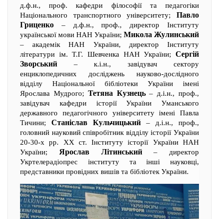
д.ф.н., проф. кафедри філософії та педагогіки
Павло
Національного транспортного університету;
Гриценко
– д.ф.н., проф., директор Інституту
Микола Жулинський
української мови НАН України;
– академік НАН України, директор Інституту
Сергій
літератури ім. Т.Г. Шевченка НАН України;
Зворський
– к.і.н., завідувач сектору
енциклопедичних досліджень науково-дослідного
відділу Національної бібліотеки України імені
Тетяна Кузнець
Ярослава Мудрого;
– д.і.н., проф.,
завідувач кафедри історії України Уманського
державного педагогічного університету імені Павла
Станіслав Кульчицький
Тичини;
– д.і.н., проф.,
головний науковий співробітник відділу історії України
20-30-х рр. ХХ ст. Інституту історії України НАН
Ярослав Літинський
України;
– директор
Укртелерадіопрес інституту та інші науковці,
представники провідних вишів та бібліотек України.