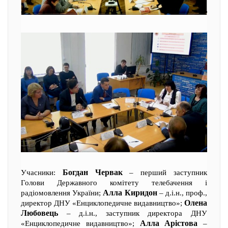
Богдан Червак
Учасники:
– перший заступник
Голови Державного комітету телебачення і
Алла Киридон
радіомовлення України;
– д.і.н., проф.,
Олена
директор ДНУ «Енциклопедичне видавництво»;
Любовець
– д.і.н., заступник директора ДНУ
Алла Арістова
«Енциклопедичне видавництво»;
–