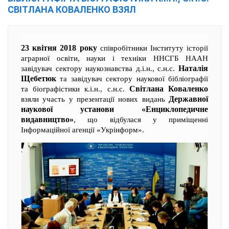
СВІТЛАНА КОВАЛЕНКО ВЗЯЛ
23 квітня 2018 року
співробітники Інституту історії
аграрної освіти, науки і техніки ННСГБ НААН
Наталія
завідувач сектору наукознавства д.і.н., с.н.с.
Щебетюк
та завідувач сектору наукової бібліографії
Світлана Коваленко
та біографістики к.і.н., с.н.с.
Державної
взяли участь у презентації нових видань
наукової установи «Енциклопедичне
видавництво»
, що відбулася у приміщенні
Інформаційної агенції «Укрінформ».