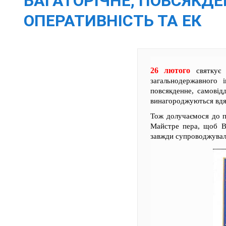
БАГАТОРІЧНЕ, ПОВСЯКДЕ
ОПЕРАТИВНІСТЬ ТА ЕК
26 лютого
святкує 
загальнодержавного 
повсякденне, самовід
винагороджуються вдя
Тож долучаємося до п
Майстре пера, щоб Ва
завжди супроводжувал