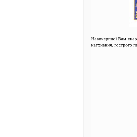
Невичерпної Вам енергі
натхнення, гострого пе