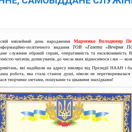
ННЕ, САМОВІДДАНЕ СЛУЖІНН
Марченко Володимир Пе
свій ювілейний день народження
ТОВ «Газета «Вечірня По
інформаційно-політичного видання
дане служіння обраній справі, оперативність та ексклюзивність
чністю читачів, дописувачів, до числа яких відносимося і ми — 
ривітань, які надійшли на адресу ювіляра від Президії НААН і 
ша робота, яка стала станом душі, ніколи не перетворювалася
ася творчими злетами, пошуками та цікавими знахідками!