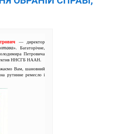
Я ОБРАНІЙ СПРАВІ,
трович
— директор
лтава»
. Багаторічне,
 Володимира Петровича
колектив ННСГБ НААН.
бажаємо Вам, шановний
 на рутинне ремесло і