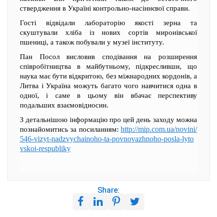
ствердження в Україні контрольно-насіннєвої справи.
Гості відвідали лабораторію якості зерна та
скуштували хліба із нових сортів миронівської
пшениці, а також побували у музеї інституту.
Пан Посол висловив сподівання на розширення
співробітництва в майбутньому, підкресливши, що
наука має бути відкритою, без міжнародних кордонів, а
Литва і Україна можуть багато чого навчитися одна в
одної, і саме в цьому він вбачає перспективу
подальших взаємовідносин.
З детальнішою інформацію про цей день заходу можна
http://mip.com.ua/novini/
познайомитись за посиланням:
546-vizyt-nadzvychainoho-ta-povnovazhnoho-posla-lyto
vskoi-respubliky
Share: