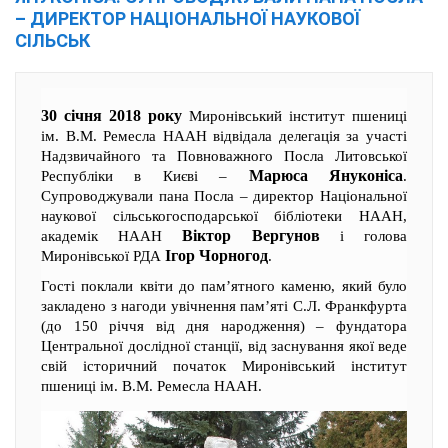
– ДИРЕКТОР НАЦІОНАЛЬНОЇ НАУКОВОЇ
СІЛЬСЬК
30 січня 2018 року
Миронівський інститут пшениці
ім. В.М. Ремесла НААН відвідала делегація за участі
Надзвичайного та Повноважного Посла Литовської
Марюса Януконіса
Республіки в Києві –
.
Супроводжували пана Посла – директор Національної
наукової сільськогосподарської бібліотеки НААН,
Віктор Вергунов
академік НААН
і голова
Ігор Чорногод
Миронівської РДА
.
Гості поклали квіти до пам’ятного каменю, який було
закладено з нагоди увічнення пам’яті С.Л. Франкфурта
(до 150 річчя від дня народження) – фундатора
Центральної дослідної станції, від заснування якої веде
свій історичний початок Миронівський інститут
пшениці ім. В.М. Ремесла НААН.