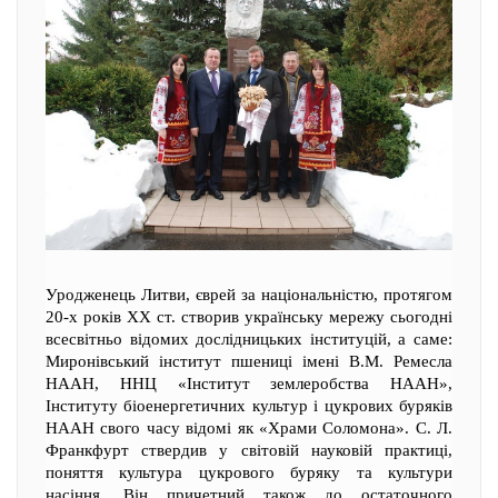
Уродженець Литви, єврей за національністю, протягом
20-х років ХХ ст. створив українську мережу сьогодні
всесвітньо відомих дослідницьких інституцій, а саме:
Миронівський інститут пшениці імені В.М. Ремесла
НААН, ННЦ «Інститут землеробства НААН»,
Інституту біоенергетичних культур і цукрових буряків
НААН свого часу відомі як «Храми Соломона». С. Л.
Франкфурт ствердив у світовій науковій практиці,
поняття культура цукрового буряку та культури
насіння. Він причетний також до остаточного