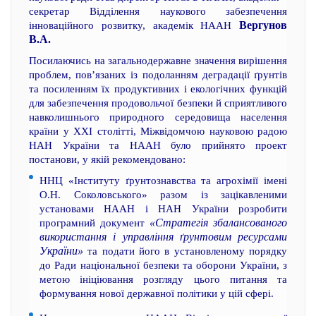
секретар Відділення наукового забезпечення
Вергунов
інноваційного розвитку, академік НААН
В.А.
Посилаючись на загальнодержавне значення вирішення
проблем, пов’язаних із подоланням деградації ґрунтів
та посиленням їх продуктивних і екологічних функцій
для забезпечення продовольчої безпеки й сприятливого
навколишнього природного середовища населення
країни у ХХI столітті, Міжвідомчою науковою радою
НАН України та НААН було прийнято проект
постанови, у якій рекомендовано:
ННЦ «Інституту ґрунтознавства та агрохімії імені
О.Н. Соколовського» разом із зацікавленими
установами НААН і НАН України розробити
«Стратегія збалансованого
програмний документ
використання і управління ґрунтовим ресурсами
України»
та подати його в установленому порядку
до Ради національної безпеки та оборони України, з
метою ініціювання розгляду цього питання та
формування нової державної політики у цій сфері.