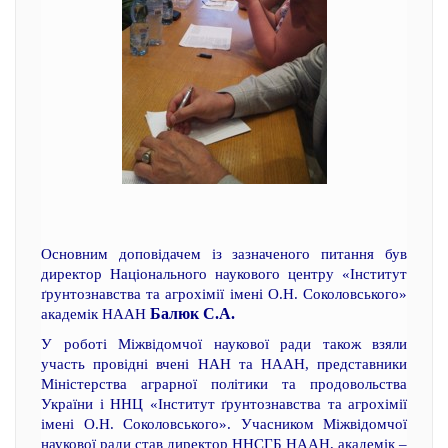
Основним доповідачем із зазначеного питання був
директор Національного наукового центру «Інститут
ґрунтознавства та агрохімії імені О.Н. Соколовського»
Балюк С.А.
академік НААН
У роботі Міжвідомчої наукової ради також взяли
участь провідні вчені НАН та НААН, представники
Міністерства аграрної політики та продовольства
України і ННЦ «Інститут ґрунтознавства та агрохімії
імені О.Н. Соколовського». Учасником Міжвідомчої
наукової ради став директор ННСГБ НААН, академік –