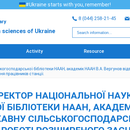
#Ukraine starts with you, remember!
8 (044) 258-21-45
rary
 sciences of Ukraine
Activity
Resource
ькогосподарської бібліотеки НААН, академік НААН В.А. Вергунов в
я працівників станції.
ИРЕКТОР НАЦІОНАЛЬНОЇ НАУ
 БІБЛІОТЕКИ НААН, АКАДЕМ
ЖАВНУ СІЛЬСЬКОГОСПОДАРС