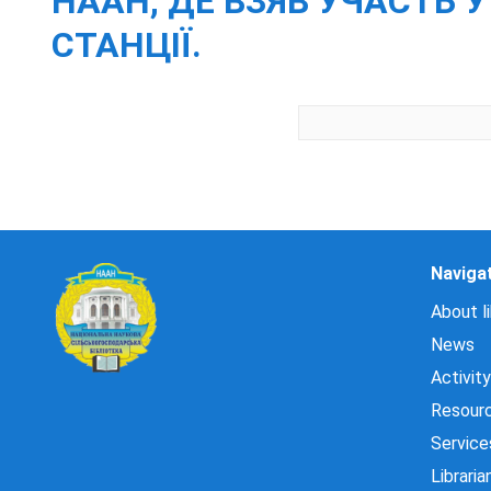
НААН, ДЕ ВЗЯВ УЧАСТЬ 
СТАНЦІЇ.
Naviga
About li
News
Activity
Resour
Service
Libraria