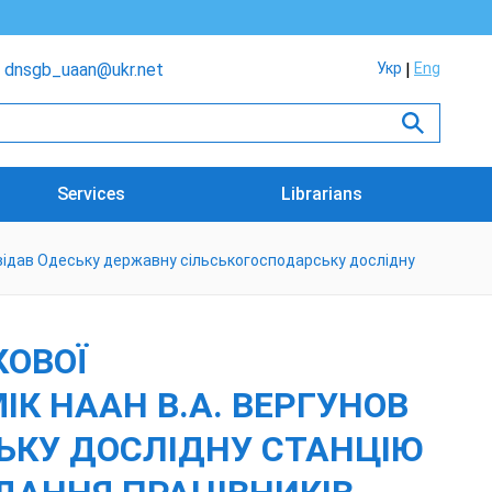
dnsgb_uaan@ukr.net
Укр
Eng
Services
Librarians
ідвідав Одеську державну сільськогосподарську дослідну
КОВОЇ
ІК НААН В.А. ВЕРГУНОВ
ЬКУ ДОСЛІДНУ СТАНЦІЮ