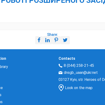
У РОБОТІ РОЗШИРЕНОГО ЗАС
Share:
tion
Contacts
8 (044) 258-21-45
brary
dnsgb_uaan@ukr.net
03127 Kyiv, str. Heroes of 
ce
Look on the map
s
ns