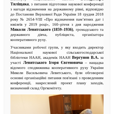
Тиліщака
, з питання підготовки наукової конференції
з нагоди відзначення на державному рівні, відповідно
до Постанови Верховної Ради України 18 грудня 2018
року № 2654-VIII «Про відзначення пам’ятних дат і
ювілеїв у 2019 році», 160–річчя з дня народження
Миколи Левитського (1859–1936)
, громадського та
державного діяча, публіциста, організатора
кооперативного руху.
Учасниками робочої групи, у яку входить директор
Національної наукової сільськогосподарської
Вергунов В.А.
бібліотеки НААН, академік НААН
за
Левитського Ігоря Євгеновича
участі
– нащадка
відомого сподвижника кооперативного руху України
Миколи Васильовича Левитського, були обговорені
основні організаційні питання пов'язані з проведенням
конференції, накреслений проект плану заходів,
визначений склад Оргкомітету.