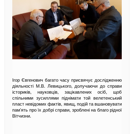
Ігор Євгенович багато часу присвячує дослідженню
діяльності М.В. Левицького, долучаючи до справи
істориків, науковців, зацікавлених осіб, щоб
спільними зусиллями піднімати той велетенський
пласт невідомих фактів, явищ, подій та вшановувати
пам'ять про їх добрі справи, зроблені на благо рідної
Вітчизни.