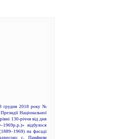
18 грудня 2018 року №
 Президії Національної
івні 130-річчя від дня
1969р.р.)» відбулося
1889–1969) на фасаді
адресою: с. Панфили