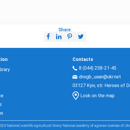
Share:
tion
Contacts
8 (044) 258-21-45
brary
dnsgb_uaan@ukr.net
03127 Kyiv, str. Heroes of 
ce
Look on the map
s
ns
026 National scientific agricultural library National academy of agrarian sciences of Ukr