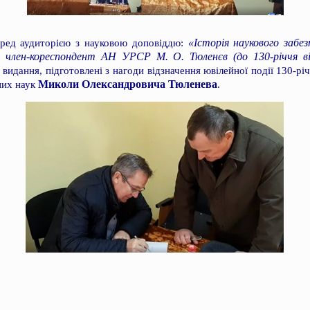
«Історія наукового забе
еред аудиторією з науковою доповіддю:
і: член-кореспондент АН УРСР М. О. Тюленєв (до 130-річчя в
 видання, підготовлені з нагоди відзначення ювілейної події 130-рі
Миколи Олександровича Тюленева
рних наук
.