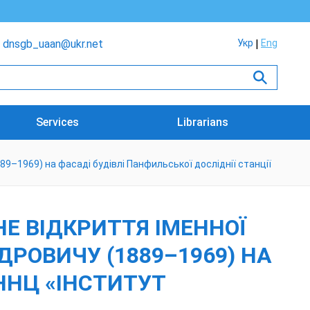
dnsgb_uaan@ukr.net
Укр
Eng
Services
Librarians
9–1969) на фасаді будівлі Панфильської досліднії станції
Е ВІДКРИТТЯ ІМЕННОЇ
РОВИЧУ (1889–1969) НА
ННЦ «ІНСТИТУТ