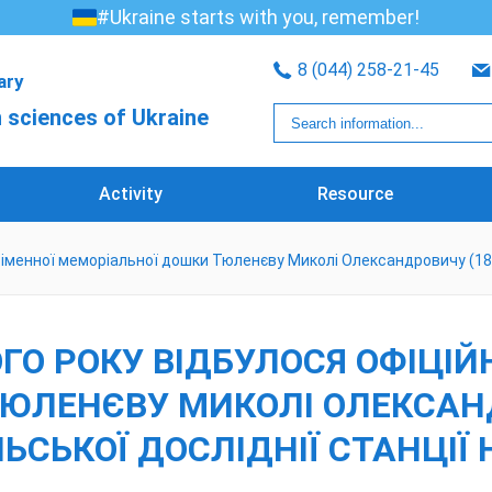
#Ukraine starts with you, remember!
8 (044) 258-21-45
rary
 sciences of Ukraine
Activity
Resource
 іменної меморіальної дошки Тюленєву Миколі Олександровичу (188
О РОКУ ВІДБУЛОСЯ ОФІЦІЙН
ЮЛЕНЄВУ МИКОЛІ ОЛЕКСАНД
ЬСЬКОЇ ДОСЛІДНІЇ СТАНЦІЇ 