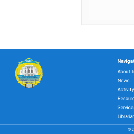
Naviga
About li
News
Activity
Resour
Service
Libraria
© 2