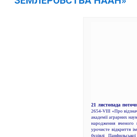
ЗЕМЛЕРОБСТВА НААН»
21 листопада поточ
2654-VIII «Про відзна
академії аграрних нау
народження вченого 
урочисте відкриття і
будівлі Панфильськ