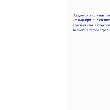
Академік виступив п
меліорацій в Україн
Презентував авторські
вченого в галузі агра