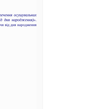
зпечення осушувальних
ід дня народження)»
.
ччя від дня народження