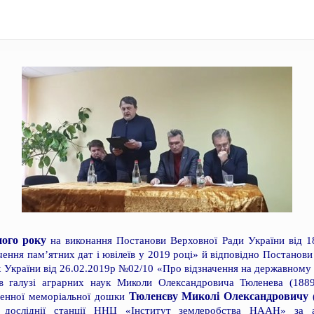
ного року
на виконання Постанови Верховної Ради України від 
чення пам’ятних дат і ювілеїв у 2019 році» й відповідно Постанови
к України від 26.02.2019р №02/10 «Про відзначення на державному р
в галузі аграрних наук Миколи Олександровича Тюленева (1889–
Тюленєву Миколі Олександровичу
менної меморіальної дошки
(
ої досліднії станції ННЦ «Інститут землеробства НААН» за 