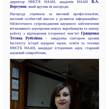
В.А.
директор ННСГБ НААН, академік НААН
Вергунов
, який вручив їм нагороди.
Нагороду отримала за високий професіоналізм,
вагомий особистий внесок у розвиток інформаційно-
бібліотечного супроводження наукового забезпечення
вітчизняного агропромислового виробництва та значну
Грищенко
роботу з відтворення історичної пам’яті
Тетяна Рубілівна
– завідуюча сектором архівів
Інституту історії аграрної науки, освіти та техніки
ННСГБ НААН, кандидат історичних наук, старший
науковий співробітник.