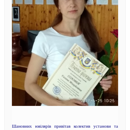
Шановних ювілярів привітав колектив установи та