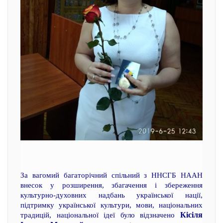
За вагомий багаторічний спільний з ННСГБ НААН
внесок у розширення, збагачення і збереження
культурно-духовних надбань української нації,
підтримку української культури, мови, національних
Кісіля
традицій, національної ідеї було відзначено