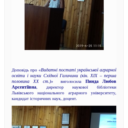
«Видатні постаті української аграрної
Доповідь про
освіти і науки Східної Галичини (кін. ХІХ – перша
половина ХХ ст.)»
Пинда Любов
виголосила
Арсентіївна
, директор наукової бібліотеки
Львівського національного аграрного університету,
кандидат історичних наук, доцент.