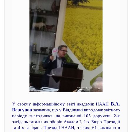
В.А.
У своєму інформаційному звіті академік НААН
Вергунов
зазначив, що у Відділенні впродовж звітного
періоду знаходилось на виконанні 105 доручень 2-х
засідань загальних зборів Академії, 2-х Бюро Президії
та 4-х засідань Президії НААН, з яких: 61 виконано в