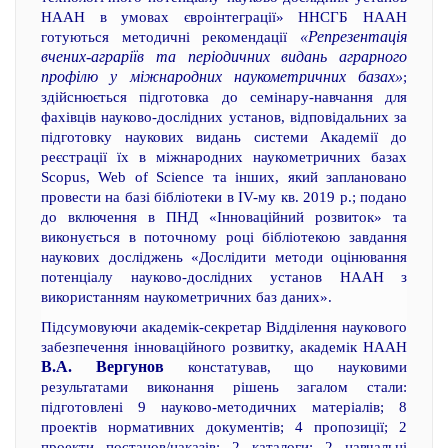
НААН в умовах євроінтеграції» ННСГБ НААН
«Репрезентація
готуються методичні рекомендації
вчених-аграріїв та періодичних видань аграрного
профілю у міжнародних наукометричних базах»
;
здійснюється підготовка до семінару-навчання для
фахівців науково-дослідних установ, відповідальних за
підготовку наукових видань системи Академії до
реєстрації їх в міжнародних наукометричних базах
Scopus, Web of Science та інших, який заплановано
провести на базі бібліотеки в IV-му кв. 2019 р.; подано
до включення в ПНД «Інноваційний розвиток» та
виконується в поточному році бібліотекою завдання
наукових досліджень «Дослідити методи оцінювання
потенціалу науково-дослідних установ НААН з
використанням наукометричних баз даних».
Підсумовуючи академік-секретар Відділення наукового
забезпечення інноваційного розвитку, академік НААН
В.А. Вергунов
констатував, що науковими
результатами виконання рішень загалом стали:
підготовлені 9 науково-методичних матеріалів; 8
проектів нормативних документів; 4 пропозиції; 2
проекти постанов/наказів; 2 каталоги; 2 навчальні