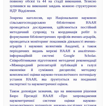
повному обсязі та 44 на стадії виконання. Тезисно
зупинився на виконанні завдань кожною структурною
НДУ Відділення.
Зокрема наголосив, що Національною науковою
сільськогосподарською бібліотекою НААН
проводяться дослідження, здійснюється постійний
методичний супровід та координація робіт із
формування бібліометричних профілів вчених-аграріїв,
проводиться моніторинг показників діяльності вчених-
аграріїв і наукових колективів Академії, а також
періодичних видань мережі НААН в аналітично-
інформаційній системі Google Scholar.
Співробітниками підготовлені методичні рекомендації
«Міжнародний репозитарій публікацій в галузі
економіки й суміжних дисциплін; методику
комплексної оцінки науково-технологічного потенціалу
установ НААН, яка ґрунтується на поєднанні
експертної та наукометричної оцінок.
Також доповідач зазначив, що на виконання рішення
Бюро Президії НААН «Про запровадження
наукометричної системи оцінки науково-
технологічного потенціалу науково-дослідних установ