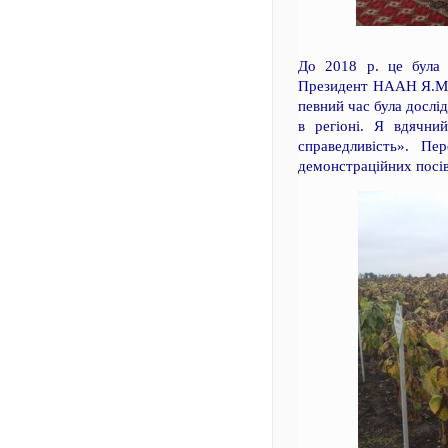
До 2018 р. це була 
Президент НААН Я.М. 
певний час була дослі
в регіоні. Я вдячний
справедливість». Пе
демонстраційних посів