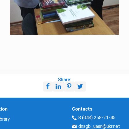
Share:
tion
Contacts
8 (044) 258-21-45
brary
dnsgb_uaan@ukr.net