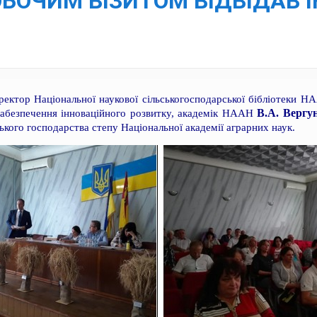
РОБОЧИМ ВІЗИТОМ ВІДВІДАВ 
ектор Національної наукової сільськогосподарської бібліотеки НА
В.А. Вергу
 забезпечення інноваційного розвитку, академік НААН
ського господарства степу Національної академії аграрних наук.