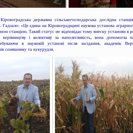
Кіровоградська державна сільськогосподарська дослідна станц
Гадзало: «Це єдина на Кіровоградщині наукова установа аграрног
дною станцією. Такий статус не відповідає тому внеску установи в р
 керівництву і колективу за наполегливість, вона допомогла 
ребуваючи в науковій установі після засідання, академік Вер
ів соняшнику та кукурудзи.