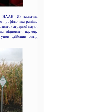
ія НААН. Як зазначив
о профілю, яка раніше
озвиток аграрної науки
нам відновити наукову
гунов здійснив огляд