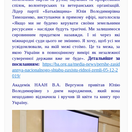
спілок, волонтерських та ветеранських організацій.
Лідер партії «Батьківщина» Юлія Володимирівна
Тимошенко, виступаючи в прямому ефірі, наголосила
«Якщо ми не будемо керувати своїми земельними
ресурсами - наслідки будуть трагічні. Ми залишимося
сировинним придатком назавжди. І ні через які
міжнародні суди цього не змінимо. Я хочу, щоб усі ми
усвідомлювали, на якій межі стоїмо. Це та межа, за
якою України в повноцінному вимірі як незалежної
Детальніше за
суверенної держави вже не буде».
посиланням:
https://ba.org.ua/media-news/pershe-zasid
annya-nacionalnogo-shtabu-zaxistu-ridnoї-zemli-05-12-2
019/
Академік НААН В.А. Вергунов привітав Юлію
Володимирівну з днем народження, який вона
нещодавно відзначила і вручив їй квіти та книгу про
Україну.