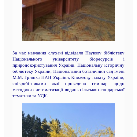
За час навчання слухачі відвідали Наукову бібліотеку
Національного університету біоресурсів і
природокористування України, Національну історичну
бібліотеку України, Національний ботанічний сад імені
М.М. Гришка НАН України, Книжкову палату України,
співробітниками якої проведено семінар щодо
методики систематизації видань сільськогосподарської
тематики за УДК.