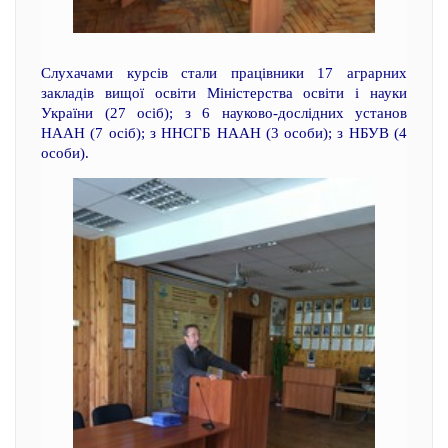
Слухачами курсів стали працівники 17 аграрних
закладів вищої освіти Міністерства освіти і науки
України (27 осіб); з 6 науково-дослідних установ
НААН (7 осіб); з ННСГБ НААН (3 особи); з НБУВ (4
особи).