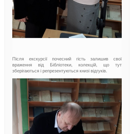
Після екскурсії почесний гість залишив свої
враження від Бібліотеки, колекцій, що тут
зберігаються і репрезентуються книзі відгуків.