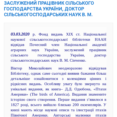
ЗАСЛУЖЕНИЙ ПРАЦІВНИК СІЛЬСЬКОГО
ГОСПОДАРСТВА УКРАЇНИ, ДОКТОР
СІЛЬСЬКОГОСПОДАРСЬКИХ НАУК В. М.
03.03.2020
р. Фонд видань XIX ст. Національної
наукової сільськогосподарської бібліотеки НААН
відвідав Почесний член Національної академії
аграрних наук України, заслужений працівник
сільського господарства України, доктор
сільськогосподарських наук В. М. Сінченко.
Віктор Миколайович неодноразово відвідував
Бібліотеку, однак саме сьогодні виявив бажання більш
детальніше ознайомитися з колекціями цінних і
рідкісних видань. Особливу увагу було звернуто на
унікальні видання, як книга– Д.Д. Одюбона, «Птахи
Америки» (The birds of America). Видання знамените
історією свого створення. Перше видання з’явилося в
1827 році, всього вийшло близько 200 екземплярів. У
книзі мають місце наукові описи та ілюстрації птахів
Північної Америки. Авторські малюнки птахів