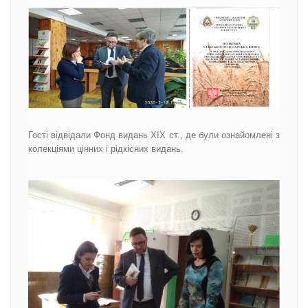
Гості відвідали Фонд видань XIX ст., де були ознайомлені з
колекціями цінних і рідкісних видань.