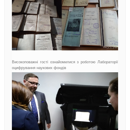
Високоповажні гості ознайомилися з роботою Лабораторії
оцифрування наукових фондів