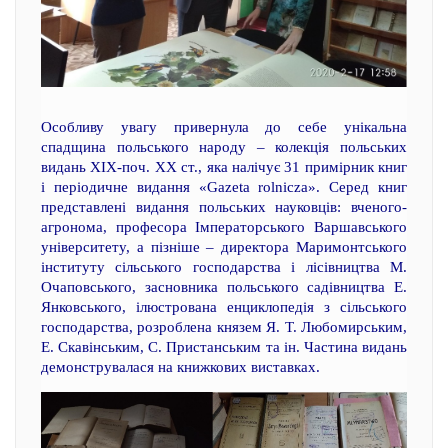
Особливу увагу привернула до себе унікальна
спадщина польського народу – колекція польських
видань XIX-поч. ХХ ст., яка налічує 31 примірник книг
і періодичне видання «Gazeta rolnicza». Серед книг
представлені видання польських науковців: вченого-
агронома, професора Імператорського Варшавського
університету, а пізніше – директора Маримонтського
інституту сільського господарства і лісівництва М.
Очаповського, засновника польського садівництва Е.
Янковського, ілюстрована енциклопедія з сільського
господарства, розроблена князем Я. Т. Любомирським,
Е. Скавінським, С. Пристанським та ін. Частина видань
демонструвалася на книжкових виставках.