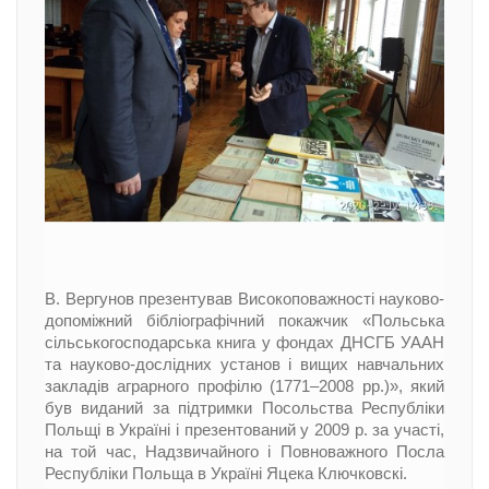
В. Вергунов презентував Високоповажності науково-
допоміжний бібліографічний покажчик «Польська
сільськогосподарська книга у фондах ДНСГБ УААН
та науково-дослідних установ і вищих навчальних
закладів аграрного профілю (1771–2008 рр.)», який
був виданий за підтримки Посольства Республіки
Польщі в Україні і презентований у 2009 р. за участі,
на той час, Надзвичайного і Повноважного Посла
Республіки Польща в Україні Яцека Ключковскі.