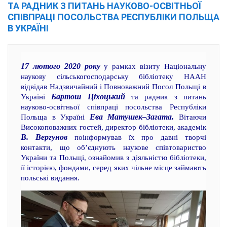
ТА РАДНИК З ПИТАНЬ НАУКОВО-ОСВІТНЬОЇ
СПІВПРАЦІ ПОСОЛЬСТВА РЕСПУБЛІКИ ПОЛЬЩА
В УКРАЇНІ
17 лютого 2020 року
у рамках візиту Національну
наукову сільськогосподарську бібліотеку НААН
відвідав Надзвичайний і Повноважний Посол Польщі в
Бартош Ціхоцький
Україні
та радник з питань
науково-освітньої співпраці посольства Республіки
Ева Матушек–Загата.
Польща в Україні
Вітаючи
Високоповажних гостей, директор бібліотеки, академік
В. Вергунов
поінформував їх про давні творчі
контакти, що об’єднують наукове співтовариство
України та Польщі, ознайомив з діяльністю бібліотеки,
її історією, фондами, серед яких чільне місце займають
польські видання.