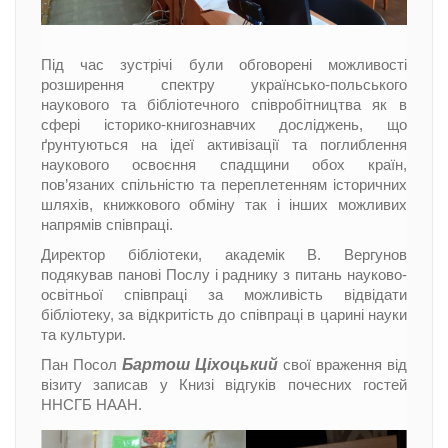
Під час зустрічі були обговорені можливості
розширення спектру українсько-польського
наукового та бібліотечного співробітництва як в
сфері історико-книгознавчих досліджень, що
ґрунтуються на ідеї активізації та поглиблення
наукового освоєння спадщини обох країн,
пов’язаних спільністю та переплетенням історичних
шляхів, книжкового обміну так і інших можливих
напрямів співпраці.
Директор бібліотеки, академік В. Вергунов
подякував панові Послу і раднику з питань науково-
освітньої співпраці за можливість відвідати
бібліотеку, за відкритість до співпраці в царині науки
та культури.
Бартош Ціхоцький
Пан Посол
свої враження від
візиту записав у Книзі відгуків почесних гостей
ННСГБ НААН.