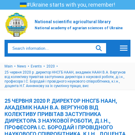
#Ukraine starts with you, remember!
National scientific agricultural library
National academy of agrarian sciences of Ukraine
Main
News
Events
2020
25 червня 2020 р. директор ННСГБ НААН, академік НААН В.А. Вергунов
від колективу привітав заступника директора з наукової роботи, д.і.н.,
професора І.С. Бородай і провідного наукового співробітника, к.і.н.,
доцента Н.Г. Анненкову за їх сумлінну працю, вис
25 ЧЕРВНЯ 2020 Р. ДИРЕКТОР ННСГБ НААН,
АКАДЕМІК НААН В.А. ВЕРГУНОВ ВІД
КОЛЕКТИВУ ПРИВІТАВ ЗАСТУПНИКА
ДИРЕКТОРА З НАУКОВОЇ РОБОТИ, Д.І.Н.,
ПРОФЕСОРА І.С. БОРОДАЙ І ПРОВІДНОГО
НАУКОВОГО СПІВРОБІТНИКА, К.І.Н., ДОЦЕНТА