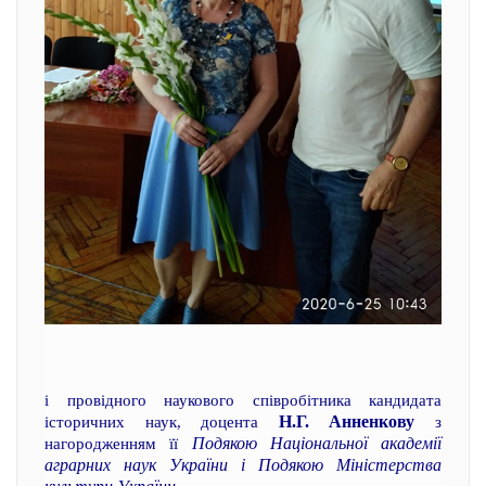
і провідного наукового співробітника кандидата
Н.Г. Анненкову
історичних наук, доцента
з
Подякою Національної академії
нагородженням її
аграрних наук України і Подякою Міністерства