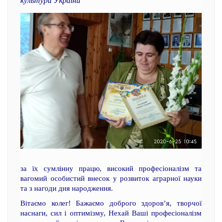
культури України
за їх сумлінну працю, високий професіоналізм та
вагомий особистий внесок у розвиток аграрної науки
та з нагоди дня народження.
Вітаємо колег! Бажаємо доброго здоров’я, творчої
наснаги, сил і оптимізму, Нехай Ваші професіоналізм