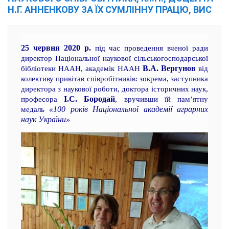
Н.Г. АННЕНКОВУ ЗА ЇХ СУМЛІННУ ПРАЦЮ, ВИС
25 червня 2020 р.
під час проведення вченої ради
директор Національної наукової сільськогосподарської
В.А. Вергунов
бібліотеки НААН, академік НААН
від
колективу привітав співробітників: зокрема, заступника
директора з наукової роботи, доктора історичних наук,
І.С. Бородай
професора
, вручивши їй пам’ятну
«100 років Національної академії аграрних
медаль
наук України»