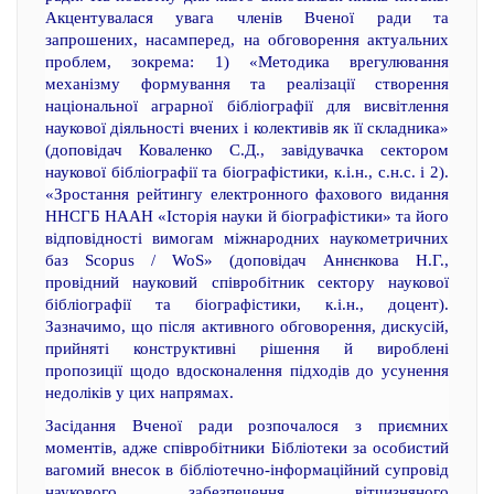
Акцентувалася увага членів Вченої ради та
запрошених, насамперед, на обговорення актуальних
проблем, зокрема: 1) «Методика врегулювання
механізму формування та реалізації створення
національної аграрної бібліографії для висвітлення
наукової діяльності вчених і колективів як її складника»
(доповідач Коваленко С.Д., завідувачка сектором
наукової бібліографії та біографістики, к.і.н., с.н.с. і 2).
«Зростання рейтингу електронного фахового видання
ННСГБ НААН «Історія науки й біографістики» та його
відповідності вимогам міжнародних наукометричних
баз Scopus / WoS» (доповідач Аннєнкова Н.Г.,
провідний науковий співробітник сектору наукової
бібліографії та біографістики, к.і.н., доцент).
Зазначимо, що після активного обговорення, дискусій,
прийняті конструктивні рішення й вироблені
пропозиції щодо вдосконалення підходів до усунення
недоліків у цих напрямах.
Засідання Вченої ради розпочалося з приємних
моментів, адже співробітники Бібліотеки за особистий
вагомий внесок в бібліотечно-інформаційний супровід
наукового забезпечення вітчизняного