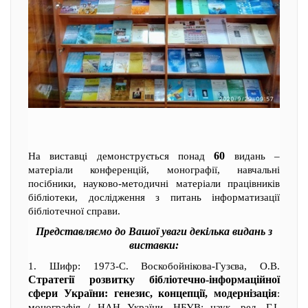
60
На виставці демонструється понад
видань –
матеріали конференцій, монографії, навчальні
посібники, науково-методичні матеріали працівників
бібліотеки, дослідження з питань інформатизації
бібліотечної справи.
Представляємо до Вашої уваги декілька видань з
виставки:
1. Шифр: 1973-С. Воскобойнікова-Гузєва, О.В.
Стратегії розвитку бібліотечно-інформаційної
сфери України: генезис, концепції, модернізація
:
монографія / НАН України, НБУВ; наук. ред. Г.І.