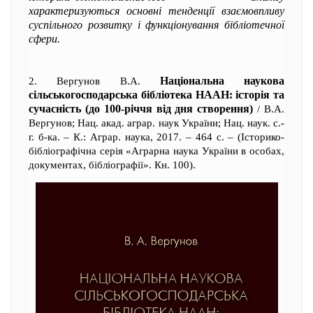
характеризуються основні тенденції взаємовпливу
суспільного розвитку і функціонування бібліотечної
сфери.
Національна наукова
2. Вергунов В.А.
сільськогосподарська бібліотека НААН: історія та
сучасність (до 100-річчя від дня створення)
/ В.А.
Вергунов; Нац. акад. аграр. наук України; Нац. наук. с.-
г. б-ка. – К.: Аграр. наука, 2017. – 464 с. – (Історико-
бібліографічна серія «Аграрна наука України в особах,
документах, бібліографії». Кн. 100).