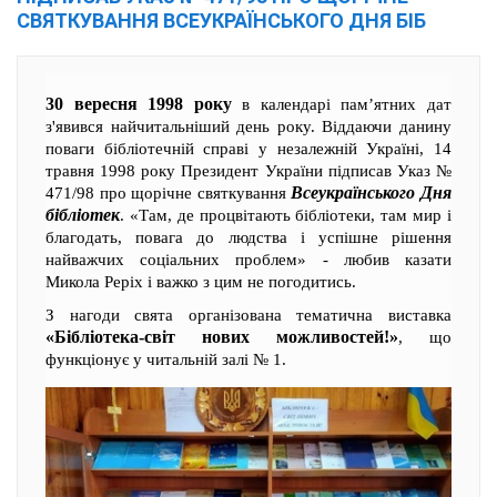
СВЯТКУВАННЯ ВСЕУКРАЇНСЬКОГО ДНЯ БІБ
30 вересня 1998 року
в календарі пам’ятних дат
з'явився найчитальніший день року. Віддаючи данину
поваги бібліотечній справі у незалежній Україні, 14
травня 1998 року Президент України підписав Указ №
Всеукраїнського Дня
471/98 про щорічне святкування
бібліотек
. «Там, де процвітають бібліотеки, там мир і
благодать, повага до людства і успішне рішення
найважчих соціальних проблем» - любив казати
Микола Реріх і важко з цим не погодитись.
З нагоди свята організована тематична виставка
«Бібліотека-світ нових можливостей!»
, що
функціонує у читальній залі № 1.