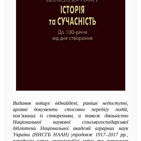
Видання вміщує віднайдені, раніше недоступні,
архівні документи стосовно перебігу подій,
пов’язаних із створенням, а також діяльністю
Національної наукової сільськогосподарської
бібліотеки Національної академії аграрних наук
України (ННСГБ НААН) упродовж 1917–2017 рр.,
передусім через організаційні зміни та виконання