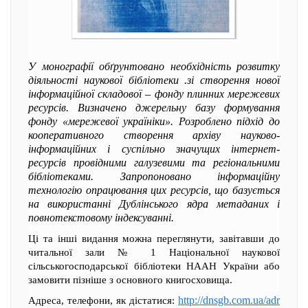
У монографії обґрунтовано необхідність розвитку
діяльності наукової бібліотеки .зі створення нової
інформаційної складової – фонду плинних мережевих
ресурсів. Визначено джерельну базу формування
фонду «мережевої україніки». Розроблено підхід до
кооперативного створення архіву науково-
інформаційних і суспільно значущих інтернет-
ресурсів провідними галузевими та регіональними
бібліотеками. Запропоновано інформаційну
технологію опрацювання цих ресурсів, що базується
на використанні Дублінського ядра метаданих і
повнотекстовому індексуванні.
Ці та інші видання можна переглянути, завітавши до
читальної зали № 1 Національної наукової
сільськогосподарської бібліотеки НААН України або
замовити пізніше з основного книгосховища.
http://dnsgb.com.ua/adr
Адреса, телефони, як дістатися: