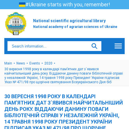
#Ukraine starts with you, remember!
National scientific agricultural library
National academy of agrarian sciences of Ukraine
Main
News
Events
2020
30 вересня 1998 року в календарі пам’ятних дат з`явився
найчитальніший день року. Віддаючи данину поваги бібліотечній справі
у незалежній Україні, 14 травня 1998 року Президент України підписав
Указ № 471/98 про щорічне святкування Всеукраїнського Дня біб
30 ВЕРЕСНЯ 1998 РОКУ В КАЛЕНДАРІ
ПАМ’ЯТНИХ ДАТ З`ЯВИВСЯ НАЙЧИТАЛЬНІШИЙ
ДЕНЬ РОКУ. ВІДДАЮЧИ ДАНИНУ ПОВАГИ
БІБЛІОТЕЧНІЙ СПРАВІ У НЕЗАЛЕЖНІЙ УКРАЇНІ,
14 ТРАВНЯ 1998 РОКУ ПРЕЗИДЕНТ УКРАЇНИ
ПІДПИСАВ УКАЗ № 471/98 ПРО ЩОРІЧНЕ