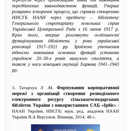
передбачених законодавством функцій. Уперше
розкрито історичні процеси, що сприяли створенню
ННСГБ НААН через предтечу – бібліотеку
Генерального секретаріату земельних справ
Української Центральної Ради з 16 липня 1917 р.
Крім того, вперше розглянуто особливості
функціонування бібліотеки у роки української
революції 1917–1921 рр. Зроблено уточнення
відносно виконання основних функцій установи
упродовж 20–30-х років минулого століття, а
також у часи німецької окупації Харкова 1941–1943
рр.
Формування корпоративної
3. Татарчук Л .М.
мережі з організації створення розподільчого
електронного ресурсу сільськогосподарських
бібліотек України з використанням САБ «Ірбіс»
/
НААН України, ННСГБ; наук. ред. академік НААН
України В.А Вергунов. Вінниця, 2014. 48 с.