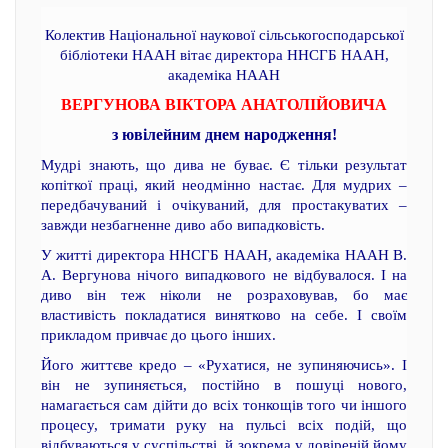
Колектив Національної наукової сільськогосподарської
бібліотеки НААН вітає директора ННСГБ НААН,
академіка НААН
ВЕРГУНОВА ВІКТОРА АНАТОЛІЙОВИЧА
з ювілейним днем народження!
Мудрі знають, що дива не буває. Є тільки результат
копіткої праці, який неодмінно настає. Для мудрих –
передбачуваний і очікуваний, для простакуватих –
завжди незбагненне диво або випадковість.
У житті директора ННСГБ НААН, академіка НААН В.
А. Вергунова нічого випадкового не відбувалося. І на
диво він теж ніколи не розраховував, бо має
властивість покладатися винятково на себе. І своїм
прикладом привчає до цього інших.
Його життєве кредо – «Рухатися, не зупиняючись». І
він не зупиняється, постійно в пошуці нового,
намагається сам дійти до всіх тонкощів того чи іншого
процесу, тримати руку на пульсі всіх подій, що
відбуваються у суспільстві, й зокрема у довіреній йому