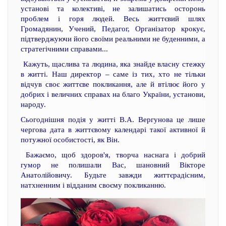
установі та колективі, не залишатись осторонь
проблем і горя людей. Весь життєвий шлях
Громадянин, Учений, Педагог, Організатор крокує,
підтверджуючи його своїми реальними не буденними, а
стратегічними справами...
Кажуть, щаслива та людина, яка знайде власну стежку
в житті. Наш директор – саме із тих, хто не тільки
відчув своє життєве покликання, але й втілює його у
добрих і величних справах на благо України, установи,
народу.
Сьогоднішня подія у житті В.А. Вергунова це лише
чергова дата в життєвому календарі такої активної й
потужної особистості, як Він.
Бажаємо, щоб здоров'я, творча наснага і добрий
гумор не полишали Вас, шановний Вікторе
Анатолійовичу. Будьте завжди життєрадісним,
натхненним і відданим своєму покликанню.