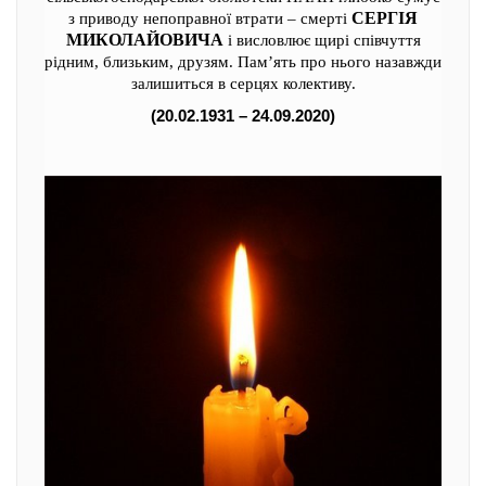
СЕРГІЯ
з приводу непоправної втрати – смерті
МИКОЛАЙОВИЧА
і висловлює щирі співчуття
рідним, близьким, друзям. Пам’ять про нього назавжди
залишиться в серцях колективу.
(20.02.1931 – 24.09.2020)