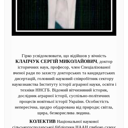
Гірко усвідомлювати, що відійшов у вічність
КЛАПЧУК СЕРГІЙ МИКОЛАЙОВИЧ
, доктор
історичних наук, професор, член Спеціалізованої
вченої ради по захисту докторських та кандидатських
дисертацій, головний науковий співробітник сектору
наукознавства Інституту історії аграрної науки, освіти і
техніки ННСГБ. Відомий вітчизняний історик,
дослідник аграрної історії, суспільно-політичних
процесів новітньої історії України. Oсобистість
непересічна, щедро обдарована від природи; світла,
щира, безкорислива людина.
КОЛЕКТИВ
Національної наукової
сільськогосподарської бібліотеки НААН глибоко сумує