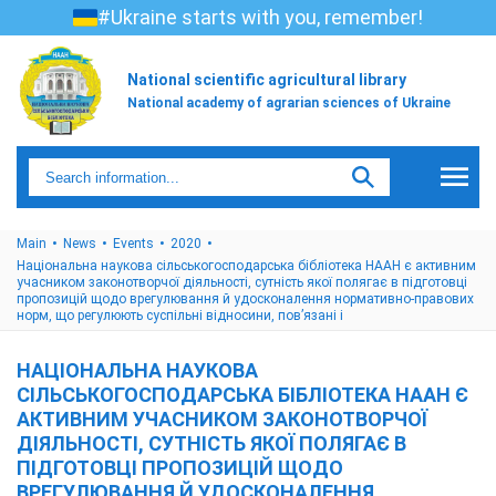
#Ukraine starts with you, remember!
National scientific agricultural library
National academy of agrarian sciences of Ukraine
Main
News
Events
2020
Національна наукова сільськогосподарська бібліотека НААН є активним
учасником законотворчої діяльності, сутність якої полягає в підготовці
пропозицій щодо врегулювання й удосконалення нормативно-правових
норм, що регулюють суспільні відносини, пов’язані і
НАЦІОНАЛЬНА НАУКОВА
СІЛЬСЬКОГОСПОДАРСЬКА БІБЛІОТЕКА НААН Є
АКТИВНИМ УЧАСНИКОМ ЗАКОНОТВОРЧОЇ
ДІЯЛЬНОСТІ, СУТНІСТЬ ЯКОЇ ПОЛЯГАЄ В
ПІДГОТОВЦІ ПРОПОЗИЦІЙ ЩОДО
ВРЕГУЛЮВАННЯ Й УДОСКОНАЛЕННЯ