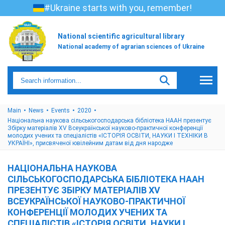
#Ukraine starts with you, remember!
National scientific agricultural library
National academy of agrarian sciences of Ukraine
Main
News
Events
2020
Національна наукова сільськогосподарська бібліотека НААН презентує
Збірку матеріалів ХV Всеукраїнської науково-практичної конференції
молодих учених та спеціалістів «ІСТОРІЯ ОСВІТИ, НАУКИ І ТЕХНІКИ В
УКРАЇНІ», присвяченої ювілейним датам від дня народже
НАЦІОНАЛЬНА НАУКОВА
СІЛЬСЬКОГОСПОДАРСЬКА БІБЛІОТЕКА НААН
ПРЕЗЕНТУЄ ЗБІРКУ МАТЕРІАЛІВ ХV
ВСЕУКРАЇНСЬКОЇ НАУКОВО-ПРАКТИЧНОЇ
КОНФЕРЕНЦІЇ МОЛОДИХ УЧЕНИХ ТА
СПЕЦІАЛІСТІВ «ІСТОРІЯ ОСВІТИ, НАУКИ І