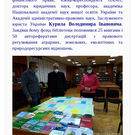
фінансового права, члена-кореспондента НААН,
доктора юридичних наук, професора, академіка
Національної академії наук вищої освіти України та
Академії адміністративно-правових наук, Заслуженого
Курила Володимира Івановича
юриста України
.
Завдяки йому фонд бібліотеки поповнився 25 книгами і
50 авторефератами дисертацій з правового
регулювання аграрних, земельних, екологічних та
природоресурсних відношень.