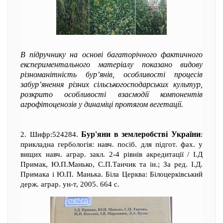
В підручнику на основі багаторічного фактичного
експериментального матеріалу показано видову
різноманітність бур’янів, особливості процесів
забур’янення різних сільськогосподарських культур,
розкрито особливості взаємодії компонентів
агрофітоценозів у динаміці протягом вегетації.
Бур'яни в землеробстві України
2. Шифр:524284.
:
прикладна гербологія: навч. посіб. для підгот. фах. у
вищих навч. аграр. закл. 2-4 рівнів акредитації / І.Д
Примак, Ю.П.Манько, С.П.Танчик та ін.; За ред. І.Д.
Примака і Ю.П. Манька. Біла Церква: Білоцерківський
держ. аграр. ун-т, 2005. 664 с.