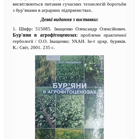
висвітлюються питання сучасних технологій боротьби
з бур’янами в аграрних підприємствах.
Деякі видання з виставки:
1. Шифр: 515085. Іващенко Олександр Олексійович.
Бур'яни в агрофітоценозах
: проблеми практичної
гербології / О.О. Іващенко; УААН. Ін-т цукр. буряків.
К.: Світ, 2001. 235 с.