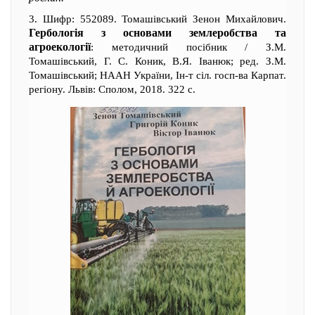
3. Шифр: 552089. Томашівський Зенон Михайлович.
Гербологія з основами землеробства та
агроекології
: методичний посібник / З.М.
Томашівський, Г. С. Коник, В.Я. Іванюк; ред. З.М.
Томашівський; НААН України, Ін-т сіл. госп-ва Карпат.
регіону. Львів: Сполом, 2018. 322 с.