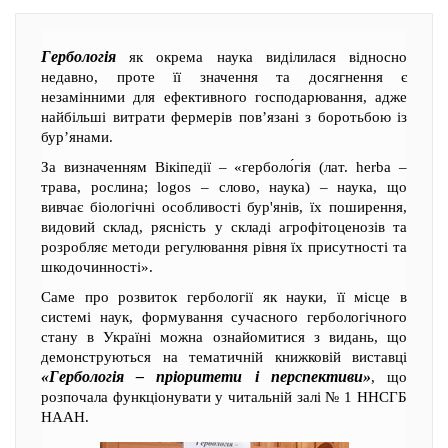
Гербологія
як окрема наука виділилася відносно
недавно, проте її значення та досягнення є
незамінними для ефективного господарювання, адже
найбільші витрати фермерів пов’язані з боротьбою із
бур’янами.
За визначенням Вікіпедії – «герболо́гія (лат. herba –
трава, рослина; logos – слово, наука) – наука, що
вивчає біологічні особливості бур'янів, їх поширення,
видовий склад, рясність у складі агрофітоценозів та
розробляє методи регулювання рівня їх присутності та
шкодочинності».
Саме про розвиток гербології як науки, її місце в
системі наук, формування сучасного гербологічного
стану в Україні можна ознайомитися з видань, що
демонструються на тематичній книжковій виставці
«Гербологія – пріоритети і перспективи»
, що
розпочала функціонувати у читальній залі № 1 ННСГБ
НААН.