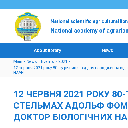
National scientific agricultural lib
National academy of agrarian
About library
News
Main
News
Events
2021
12 червня 2021 року 80-ту річницю від дня народження відз
НААН.
12 ЧЕРВНЯ 2021 РОКУ 8
СТЕЛЬМАХ АДОЛЬФ ФОМИЧ
ДОКТОР БІОЛОГІЧНИХ НА