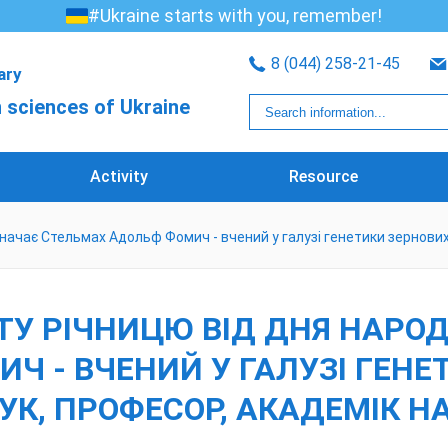
#Ukraine starts with you, remember!
8 (044) 258-21-45
rary
 sciences of Ukraine
Activity
Resource
начає Стельмах Адольф Фомич - вчений у галузі генетики зернових 
0-ТУ РІЧНИЦЮ ВІД ДНЯ НАР
 - ВЧЕНИЙ У ГАЛУЗІ ГЕНЕТ
УК, ПРОФЕСОР, АКАДЕМІК Н