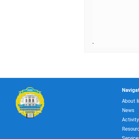
Naviga
About li
News
Activity
Resour
Service