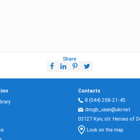
Share:
tion
Contacts
8 (044) 258-21-45
brary
dnsgb_uaan@ukr.net
03127 Kyiv, str. Heroes of 
ce
Look on the map
s