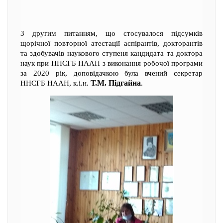
З другим питанням, що стосувалося підсумків
щорічної повторної атестації аспірантів, докторантів
та здобувачів наукового ступеня кандидата та доктора
наук при ННСГБ НААН з виконання робочої програми
за 2020 рік, доповідачкою була вчений секретар
Т.М. Підгайна
ННСГБ НААН, к.і.н.
.