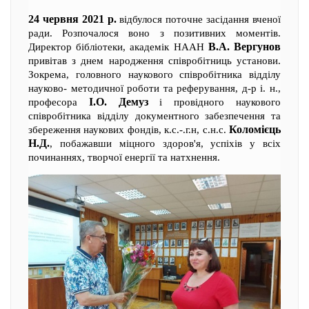
24 червня 2021 р.
відбулося поточне засідання вченої
ради. Розпочалося воно з позитивних моментів.
В.А. Вергунов
Директор бібліотеки, академік НААН
привітав з днем народження співробітниць установи.
Зокрема, головного наукового співробітника відділу
науково- методичної роботи та реферування, д-р і. н.,
І.О. Демуз
професора
і провідного наукового
співробітника відділу документного забезпечення та
Коломієць
збереження наукових фондів, к.с.-.г.н, с.н.с.
Н.Д.
, побажавши міцного здоров'я, успіхів у всіх
починаннях, творчої енергії та натхнення.