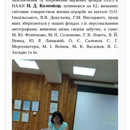
забезпечення та збереження наукових фондів ННСГБ
Н. Д. Коломієць
НААН
зупинилася на 62, визнаних
світовим товариством вчених-аграріїв на кшталт О.О.
Ізмаїльського, В.В. Докучаєва, Г.М. Висоцького, праці
яких зберігаються у наших фондах з їх персональними
автографами, виявлена низка скоріш забутих, а саме:
М. Ю. Філіпченко, М. П. Солоненко, Т. В. Локоть, Я. Й.
Нємєц, Ю. Р. Ланцький, О. Є. Саломон, С. Г.
Моргенштерн, М. І. Воїнов, М. К. Васильєв, В. С.
Засядко та ін.