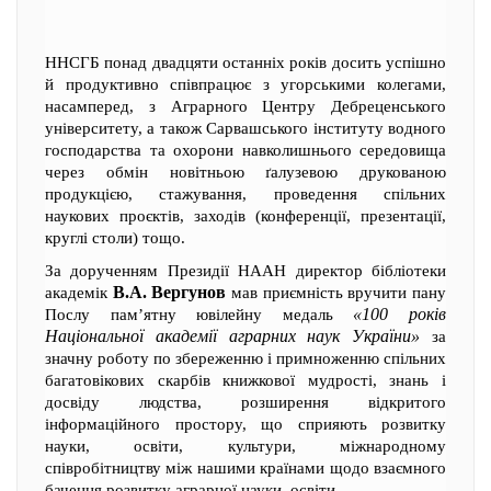
ННСГБ понад двадцяти останніх років досить успішно
й продуктивно співпрацює з угорськими колегами,
насамперед, з Аграрного Центру Дебреценського
університету, а також Сарвашського інституту водного
господарства та охорони навколишнього середовища
через обмін новітньою ґалузевою друкованою
продукцією, стажування, проведення спільних
наукових проєктів, заходів (конференції, презентації,
круглі столи) тощо.
За дорученням Президії НААН директор бібліотеки
В.А. Вергунов
академік
мав приємність вручити пану
«100 років
Послу пам’ятну ювілейну медаль
Національної академії аграрних наук України»
за
значну роботу по збереженню і примноженню спільних
багатовікових скарбів книжкової мудрості, знань і
досвіду людства, розширення відкритого
інформаційного простору, що сприяють розвитку
науки, освіти, культури, міжнародному
співробітництву між нашими країнами щодо взаємного
бачення розвитку аграрної науки, освіти.