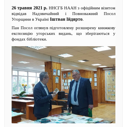
26 травня 2021 р.
ННСГБ НААН з офіційним візитом
відвідав Надзвичайний і Повноважний Посол
Іштван Ійдярто
Угорщини в Україні
.
Пан Посол оглянув підготовлену розширену книжкову
експозицію угорських видань, що зберігаються у
фондах бібліотеки.